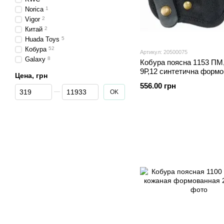
Norica
1
Vigor
2
Китай
2
Huada Toys
5
Кобура
52
Артикул: 20500075
Galaxy
8
Кобура поясна 1153 ПМ
9Р,12 синтетична формо
Цена, грн
скобою
556.00 грн
От Цена, грн
До Цена, грн
OK