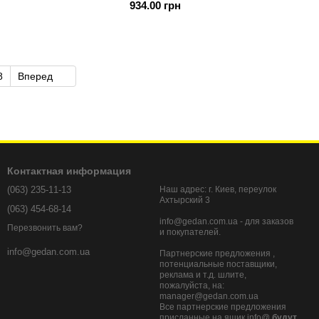
934.00 грн
ід два магазини
8
Вперед
Контактная информация
(063) 235-11-13
Наш адрес: г. Киев, переулок
Ахтырский 3
(063) 454-68-14
info@gedan.com.ua - для заказов
Перезвонить вам?
и покупателей.
info@gedan.com.ua
Партнерские предложения ,
потенциальные поставщики,
реклама и т.д. шлите,
пожалуйста, на:
manager@gedan.com.ua
Все партнерские предложения
присланные на ящик info@
будут