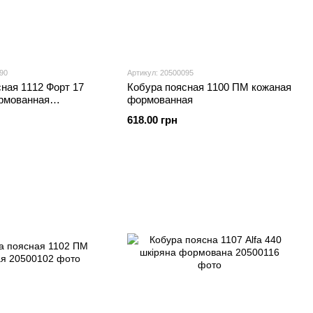
90
Артикул: 20500095
ная 1112 Форт 17
Кобура поясная 1100 ПМ кожаная
рмованная
формованная
я для ношения за
618.00 грн