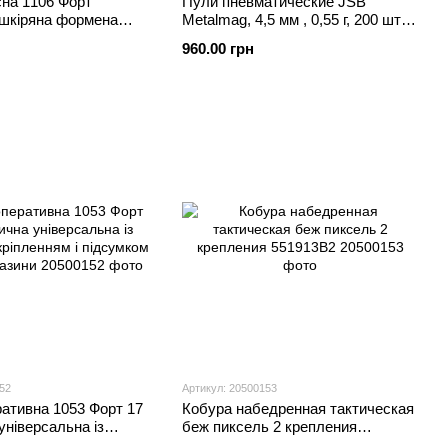
сна 1106 Форт
Пули пневматические JSB
 шкіряна формена
Metalmag, 4,5 мм , 0,55 г, 200 шт/
уп 2001-01-200
960.00 грн
52
Артикул: 20500153
ативна 1053 Форт 17
Кобура набедренная тактическая
універсальна із
беж пиксель 2 крепления
кріпленням і
551913В2