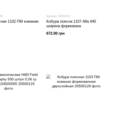
02
Артикул: 20500116
сная 1102 ПМ кожаная
Кобура поясна 1107 Alfa 440
шкіряна формована
672.00 грн