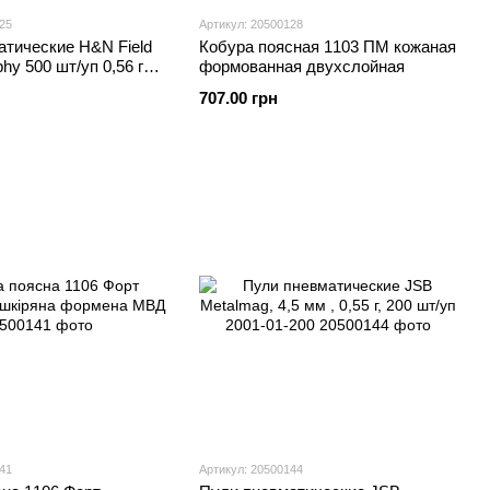
25
Артикул: 20500128
атические H&N Field
Кобура поясная 1103 ПМ кожаная
phy 500 шт/уп 0,56 гр
формованная двухслойная
4500005
707.00 грн
41
Артикул: 20500144