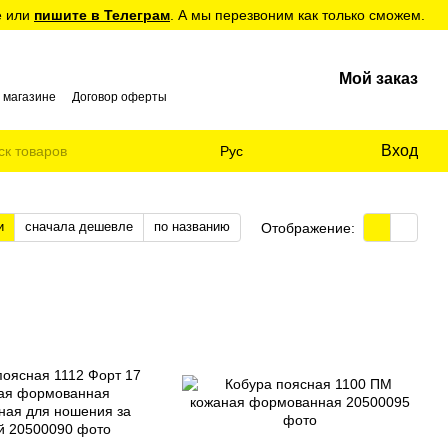
е или
пишите в Телеграм
. А мы перезвоним как только сможем.
Мой заказ
 магазине
Договор оферты
Вход
Рус
и
сначала дешевле
по названию
Отображение: