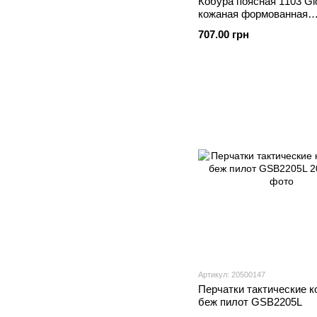
Кобура поясная 1103 Gl
кожаная формованная
двухслойная
707.00 грн
Артикул: 20500147
Перчатки тактические к
беж пилот GSB2205L