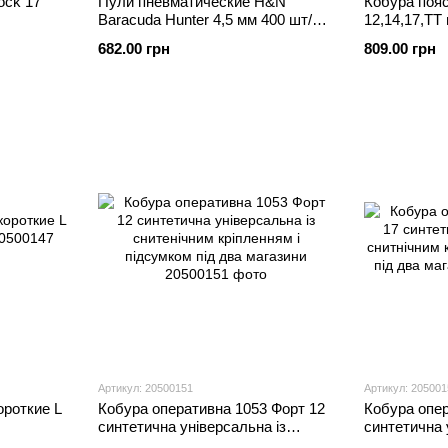
ock 17
Пули пневматические H&N
Кобура поя
Baracuda Hunter 4,5 мм 400 шт/уп
12,14,17,ТТ
0,67г 92174500003
МВД
682.00 грн
809.00 грн
Артикул: 20500151
Артикул: 205001
ороткие L
Кобура оперативна 1053 Форт 12
Кобура опер
синтетична універсальна із
синтетична 
снитенічним кріпленням і
снитнічним 