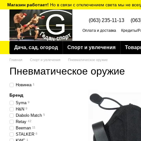
Перейти к основному контенту
Магазин работает!
Но в связи с отключением света мы не всег
(063) 235-11-13
(063
Оплата и доставка
Кредиты/Р
Политика конфиденциальнос
Дача, сад, огород
Спорт и увлечения
Товар
Главная
Спорт и увлечения
Пневматическое оружие
Пневматическое оружие
Новинка
1
Бренд
Syma
9
H&N
9
Diabolo Match
5
Retay
42
Beeman
11
STALKER
6
KWC
1