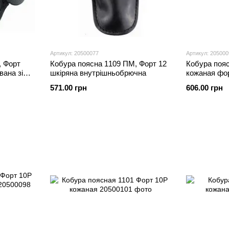
Артикул: 20500077
Артикул: 205000
, Форт
Кобура поясна 1109 ПМ, Форт 12
Кобура пояс
вана зі
шкіряна внутрішньобрючна
кожаная фо
двухслойна
571.00 грн
606.00 грн
спиной