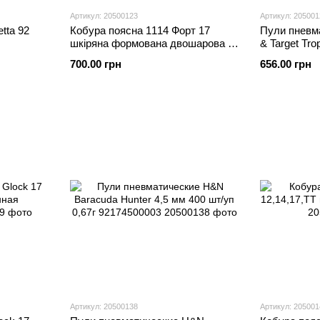
Артикул: 20500123
Артикул: 205001
tta 92
Кобура поясна 1114 Форт 17
Пули пневм
шкіряна формована двошарова зі
& Target Tro
скобою
4,5 мм 9210
700.00 грн
656.00 грн
Артикул: 20500138
Артикул: 205001