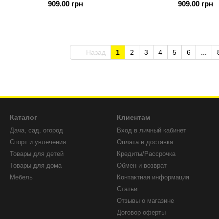
909.00 грн
909.00 грн
підсумком під два магазини
підсумком п
Назад
1
2
3
4
5
6
...
Каталог
Клиентам
Дача, сад, огород
Вход в личный кабинет
Спорт и увлечения
Оплата и доставка
Товары для детей
Кредиты/Рассрочка
Товары для дома
Обмен и возврат
Мебель
Контактная информация
Статьи
Отзывы о магазине
Договор оферты