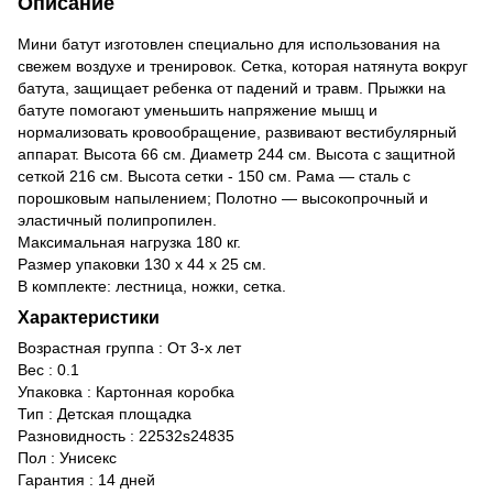
Описание
Мини батут изготовлен специально для использования на
свежем воздухе и тренировок. Сетка, которая натянута вокруг
батута, защищает ребенка от падений и травм. Прыжки на
батуте помогают уменьшить напряжение мышц и
нормализовать кровообращение, развивают вестибулярный
аппарат. Высота 66 см. Диаметр 244 см. Высота с защитной
сеткой 216 см. Высота сетки - 150 см. Рама — сталь с
порошковым напылением; Полотно — высокопрочный и
эластичный полипропилен.
Максимальная нагрузка 180 кг.
Размер упаковки 130 х 44 х 25 см.
В комплекте: лестница, ножки, сетка.
Характеристики
Возрастная группа
:
От 3-х лет
Вес
:
0.1
Упаковка
:
Картонная коробка
Тип
:
Детская площадка
Разновидность
:
22532s24835
Пол
:
Унисекс
Гарантия
:
14 дней