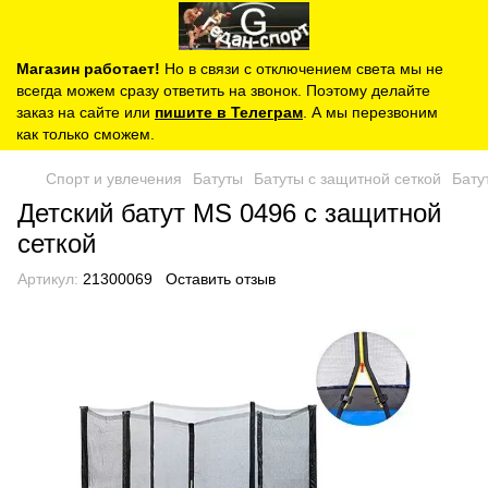
Магазин работает!
Но в связи с отключением света мы не
всегда можем сразу ответить на звонок. Поэтому делайте
заказ на сайте или
пишите в Телеграм
. А мы перезвоним
как только сможем.
Спорт и увлечения
Батуты
Батуты с защитной сеткой
Бату
Детский батут MS 0496 с защитной
сеткой
Артикул:
21300069
Оставить отзыв