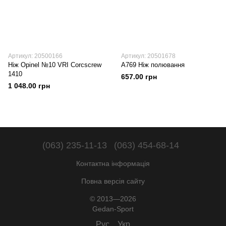
Артикул: 20500166
Артикул: 20501678
Ніж Opinel №10 VRI Corcscrew
A769 Ніж полювання
1410
657.00 грн
1 048.00 грн
(063) 235-11-13
(063) 454-68-14
Контактна інформація
Повна версія сайту
© 2013—2026
Gedan-Sport
Рус
Укр