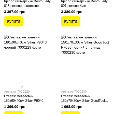
Крісло геймерське Bonro Lady
Крісло геймерське Bonro Lady
813 рожево-фіолетове
807 рожево-біле
3 397.00 грн
3 380.00 грн
Купити
Купити
2
Артикул: 7000229
Артикул: 7000230
Стелаж металевий
Стелаж металевий
180х90х40см Siker P9040
150х70х30см Siker GoodTool
чорний
P7030 чорний 5 полиць
1 369.00 грн
1 098.00 грн