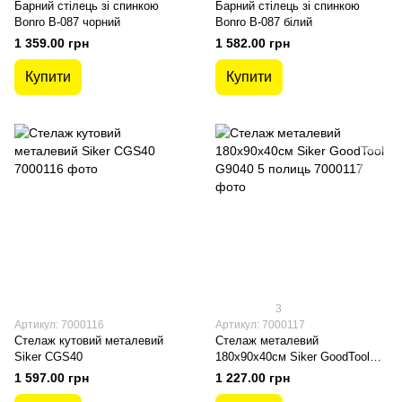
Барний стілець зі спинкою
Барний стілець зі спинкою
Bonro B-087 чорний
Bonro B-087 білий
1 359.00 грн
1 582.00 грн
Купити
Купити
3
Артикул: 7000116
Артикул: 7000117
Стелаж кутовий металевий
Стелаж металевий
Siker CGS40
180х90х40см Siker GoodTool
G9040 5 полиць
1 597.00 грн
1 227.00 грн