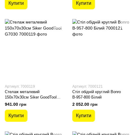
Купити
Купити
Артикул: 7000119
Артикул: 7000121
Стелаж металевий
Стіл обідній круглий Bonro
150х70х30см Siker GoodTool
В-957-800 Білий
G7030
941.00 грн
2 052.00 грн
Купити
Купити