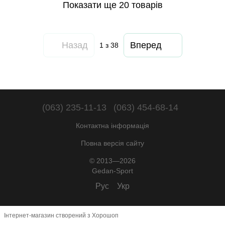
Показати ще 20 товарів
Назад
Вперед
1
з 38
(063) 235-11-13
(063) 454-68-14
Контактна інформація
Повна версія сайту
© 2013—2026
Gedan-Sport
Рус
Укр
Інтернет-магазин створений з Хорошоп