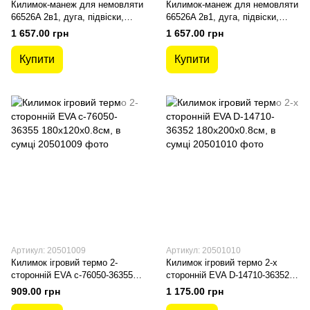
Килимок-манеж для немовляти
Килимок-манеж для немовляти
66526A 2в1, дуга, підвіски,
66526A 2в1, дуга, підвіски,
грає музика (Блакитний)
грає музика (Червоний)
1 657.00 грн
1 657.00 грн
Купити
Купити
Артикул: 20501009
Артикул: 20501010
Килимок ігровий термо 2-
Килимок ігровий термо 2-х
сторонній EVA с-76050-36355
сторонній EVA D-14710-36352
180х120х0.8см, в сумці
180х200х0.8см, в сумці
909.00 грн
1 175.00 грн