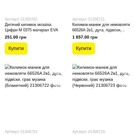
Артикул: 21306702
Артикул: 21306721
Дитячий килимок мозаїка
Килимок-манеж для немовляти
Цифри M 0375 матеріал EVA
66526A 2в1, дуга, підвіски,
грає музика (Бежевий)
251.00 грн
1 657.00 грн
Купити
Купити
Артикул: 21306722
Артикул: 21306723