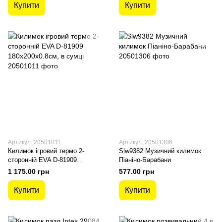
Купити
Купити
Артикул: 20501011
Артикул: 20501306
Килимок ігровий термо 2-
Slw9382 Музичний килимок
сторонній EVA D-81909
Піаніно-Барабани
180х200х0.8см, в сумці
1 175.00 грн
577.00 грн
Купити
Купити