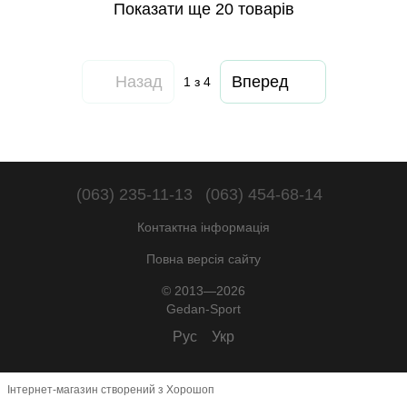
Показати ще 20 товарів
Назад
Вперед
1
з 4
(063) 235-11-13
(063) 454-68-14
Контактна інформація
Повна версія сайту
© 2013—2026
Gedan-Sport
Рус
Укр
Інтернет-магазин створений з Хорошоп