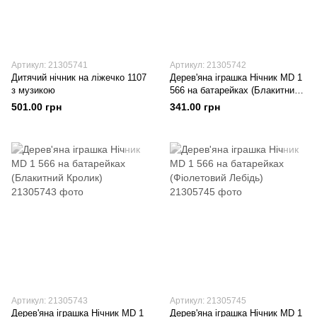
Артикул: 21305741
Артикул: 21305742
Дитячий нічник на ліжечко 1107
Дерев'яна іграшка Нічник MD 1
з музикою
566 на батарейках (Блакитний
Місяць)
501.00 грн
341.00 грн
Артикул: 21305743
Артикул: 21305745
Дерев'яна іграшка Нічник MD 1
Дерев'яна іграшка Нічник MD 1