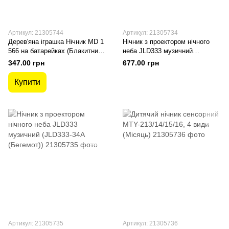
Артикул: 21305744
Артикул: 21305734
Дерев'яна іграшка Нічник MD 1
Нічник з проектором нічного
566 на батарейках (Блакитний
неба JLD333 музичний
Лебідь)
(JLD333-33A (Черепаха))
347.00 грн
677.00 грн
Купити
Артикул: 21305735
Артикул: 21305736