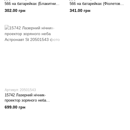
566 на батарейках (Блакитний
566 на батарейках (Фіолетовий
Кролик)
Лебідь)
302.00 грн
341.00 грн
Артикул: 20501543
15742 Лазерний нічник-
проектор зоряного неба
Астронавт St
699.00 грн