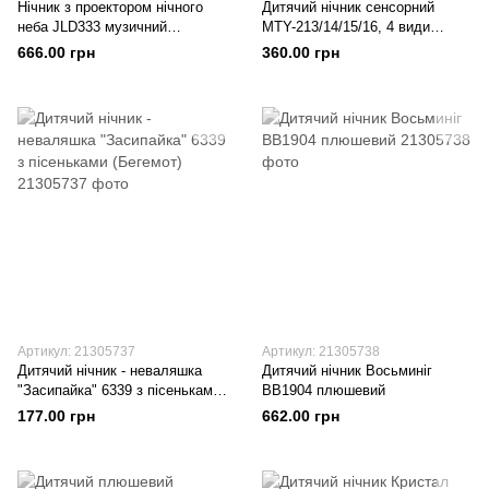
Нічник з проектором нічного
Дитячий нічник сенсорний
неба JLD333 музичний
MTY-213/14/15/16, 4 види
(JLD333-34A (Бегемот))
(Місяць)
666.00 грн
360.00 грн
Артикул: 21305737
Артикул: 21305738
Дитячий нічник - неваляшка
Дитячий нічник Восьминіг
"Засипайка" 6339 з пісеньками
BB1904 плюшевий
(Бегемот)
177.00 грн
662.00 грн