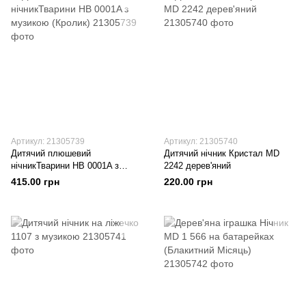
Артикул: 21305739
Артикул: 21305740
Дитячий плюшевий
Дитячий нічник Кристал MD
нічникТварини HB 0001A з
2242 дерев'яний
музикою (Кролик)
415.00 грн
220.00 грн