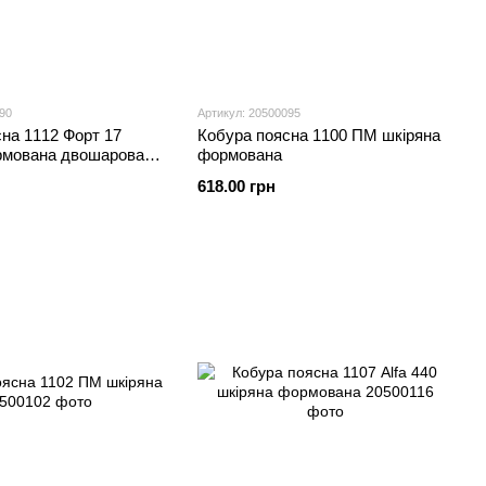
90
Артикул: 20500095
на 1112 Форт 17
Кобура поясна 1100 ПМ шкіряна
рмована двошарова
формована
 за спиною
618.00 грн