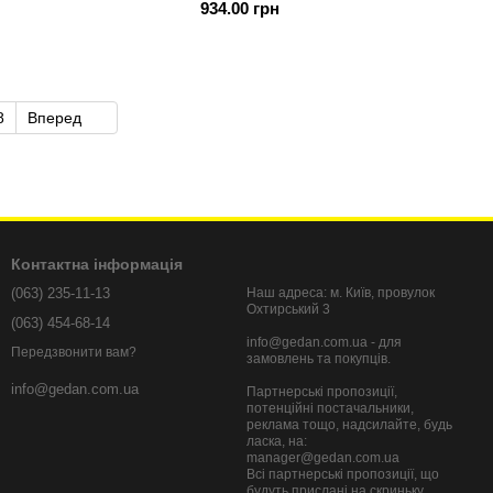
934.00 грн
ід два магазини
8
Вперед
Контактна інформація
(063) 235-11-13
Наш адреса: м. Київ, провулок
Охтирський 3
(063) 454-68-14
info@gedan.com.ua - для
Передзвонити вам?
замовлень та покупців.
info@gedan.com.ua
Партнерські пропозиції,
потенційні постачальники,
реклама тощо, надсилайте, будь
ласка, на:
manager@gedan.com.ua
Всі партнерські пропозиції, що
будуть прислані на скриньку