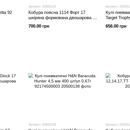
Артикул: 20500123
Артикул: 205001
tta 92
Кобура поясна 1114 Форт 17
Кулі пневма
шкіряна формована двошарова зі
Target Troph
скобою
мм 9210450
700.00 грн
656.00 грн
Артикул: 20500138
Артикул: 205001