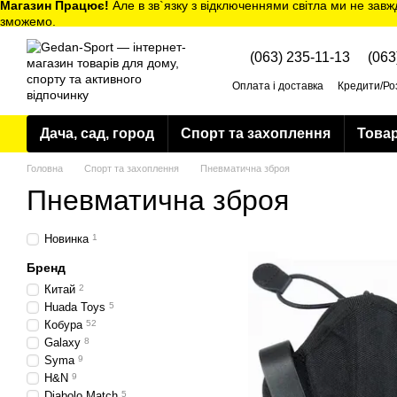
Магазин Працює!
Але в зв`язку з відключеннями світла ми не завж
Перейти до основного контенту
зможемо.
(063) 235-11-13
(063
Оплата і доставка
Кредити/Ро
Політика конфіденційності
Дача, сад, город
Спорт та захоплення
Товар
Головна
Спорт та захоплення
Пневматична зброя
Пневматична зброя
Новинка
1
Бренд
Китай
2
Huada Toys
5
Кобура
52
Galaxy
8
Syma
9
H&N
9
Diabolo Match
5