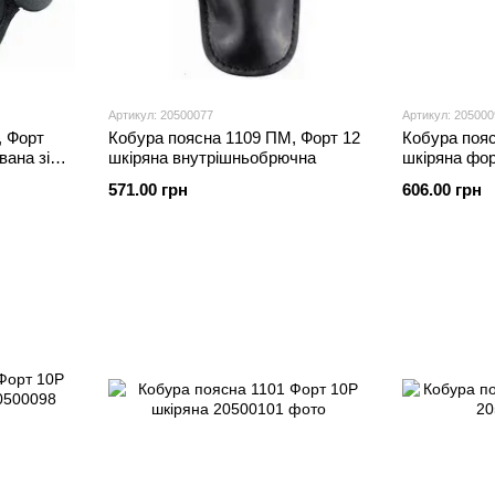
Артикул: 20500077
Артикул: 205000
, Форт
Кобура поясна 1109 ПМ, Форт 12
Кобура пояс
вана зі
шкіряна внутрішньобрючна
шкіряна фо
для носіння
571.00 грн
606.00 грн