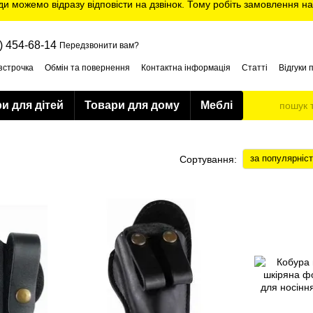
ди можемо відразу відповісти на дзвінок. Тому робіть замовлення на
) 454-68-14
Передзвонити вам?
зстрочка
Обмін та повернення
Контактна інформація
Статті
Відгуки 
и для дітей
Товари для дому
Меблі
за популярніс
Сортування: