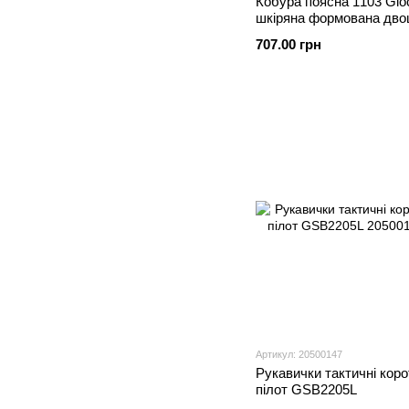
Кобура поясна 1103 Glo
шкіряна формована дв
707.00 грн
Артикул: 20500147
Рукавички тактичні коро
пілот GSB2205L