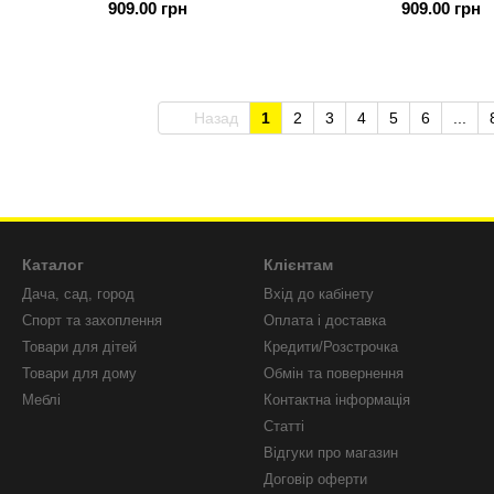
909.00 грн
909.00 грн
підсумком під два магазини
підсумком п
Назад
1
2
3
4
5
6
...
Каталог
Клієнтам
Дача, сад, город
Вхід до кабінету
Спорт та захоплення
Оплата і доставка
Товари для дітей
Кредити/Розстрочка
Товари для дому
Обмін та повернення
Меблі
Контактна інформація
Статті
Відгуки про магазин
Договір оферти