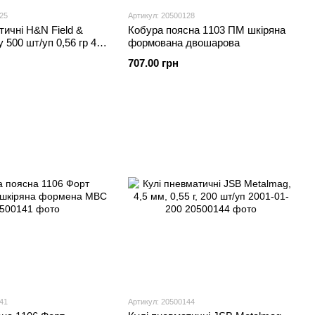
25
Артикул: 20500128
тичні H&N Field &
Кобура поясна 1103 ПМ шкіряна
y 500 шт/уп 0,56 гр 4,5
формована двошарова
0005
707.00 грн
41
Артикул: 20500144