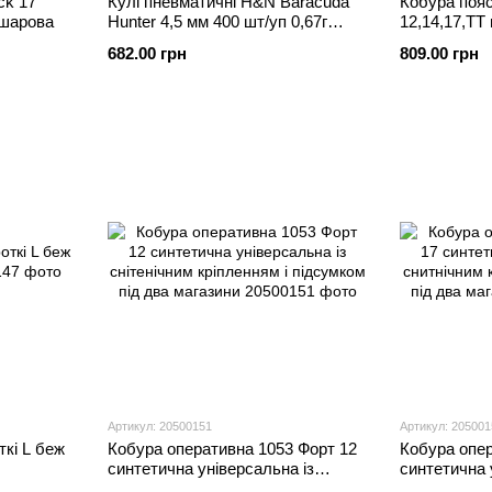
ck 17
Кулі пневматичні H&N Baracuda
Кобура поя
ошарова
Hunter 4,5 мм 400 шт/уп 0,67г
12,14,17,ТТ
92174500003
МВС
682.00 грн
809.00 грн
Артикул: 20500151
Артикул: 205001
ткі L беж
Кобура оперативна 1053 Форт 12
Кобура опер
синтетична універсальна із
синтетична 
снітенічним кріпленням і
снитнічним 