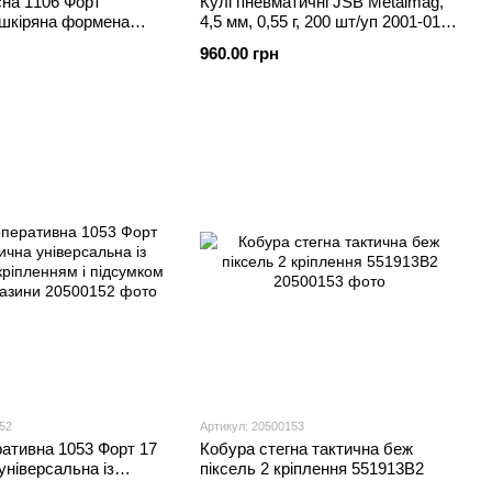
сна 1106 Форт
Кулі пневматичні JSB Metalmag,
 шкіряна формена
4,5 мм, 0,55 г, 200 шт/уп 2001-01-
200
960.00 грн
52
Артикул: 20500153
ативна 1053 Форт 17
Кобура стегна тактична беж
універсальна із
піксель 2 кріплення 551913В2
кріпленням і