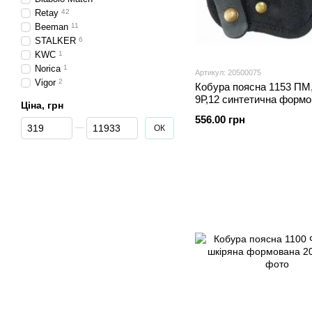
Retay
42
Beeman
11
STALKER
6
KWC
1
Norica
1
Артикул: 20500075
Vigor
2
Кобура поясна 1153 ПМ
9Р,12 синтетична формо
Ціна, грн
скобою
556.00 грн
Від Ціна, грн
До Ціна, грн
ОК