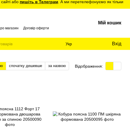
 сайті або
пишіть в Телеграм
. А ми перетелефонуємо як тільки
Мій кошик
про магазин
Договір оферти
Вхід
Укр
тю
спочатку дешевше
за назвою
Відображення: