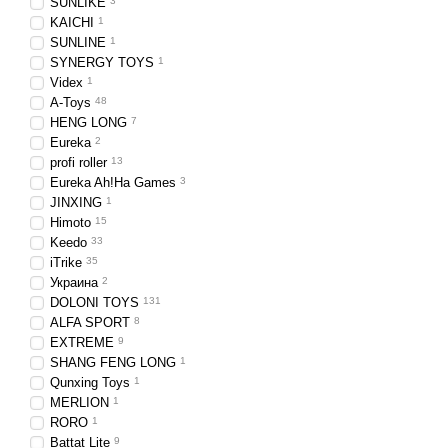
SUNLIKE
3
KAICHI
1
SUNLINE
1
SYNERGY TOYS
1
Videx
1
A-Toys
48
HENG LONG
7
Eureka
2
profi roller
13
Eureka Ah!Ha Games
3
JINXING
1
Himoto
15
Keedo
33
iTrike
35
Украина
2
DOLONI TOYS
131
ALFA SPORT
8
EXTREME
9
SHANG FENG LONG
1
Qunxing Toys
1
MERLION
1
RORO
1
Battat Lite
9