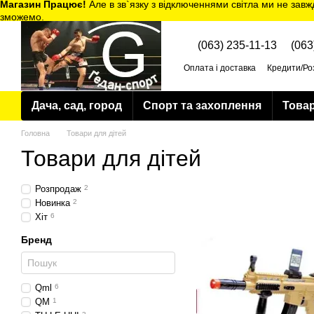
Магазин Працює!
Але в зв`язку з відключеннями світла ми не завж
Перейти до основного контенту
зможемо.
(063) 235-11-13
(063
Оплата і доставка
Кредити/Ро
Політика конфіденційності
Дача, сад, город
Спорт та захоплення
Товар
Головна
Товари для дітей
Товари для дітей
Розпродаж
2
Новинка
2
Хіт
6
Бренд
Qml
6
QM
1