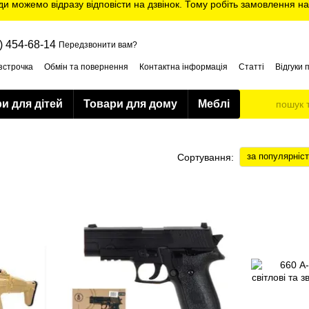
ди можемо відразу відповісти на дзвінок. Тому робіть замовлення на
) 454-68-14
Передзвонити вам?
зстрочка
Обмін та повернення
Контактна інформація
Статті
Відгуки 
и для дітей
Товари для дому
Меблі
за популярніс
Сортування: