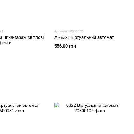
71
Артикул: 20500072
ашина-гараж світлові
AR83-1 Віртуальний автомат
ефекти
556.00 грн