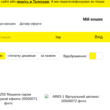
 сайті або
пишіть в Телеграм
. А ми перетелефонуємо як тільки
Мій кошик
про магазин
Договір оферти
Вхід
Укр
тю
спочатку дешевше
за назвою
Відображення: