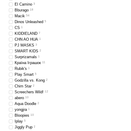
El Camino
3
Bburago
18
Macik
54
Dinos Unleashed
5
CS
1
KIDDIELAND
7
CHN AO HUA
1
PJ MASKS
3
SMART KIDS
2
Surprizamals
1
Країна Іграшок
11
Rubik's
1
Play Smart
5
Godzilla vs. Kong
2
Chim Star
2
Screechers Wild!
12
abero
10
Aqua Doodle
2
yongjra
1
Bloopies
10
Iplay
5
Jiggly Pup
2