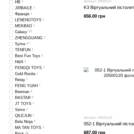
Артикул: 20500111
HB
3
K3 Віртуальний пістоле
JIRBAILE
1
Франція
1
656.00 грн
LENENGTOYS
1
MEKBAO
1
Galaxy
55
ZHENGGUANG
2
Syma
47
TENFUN
1
Best Fun Toys
1
H&N
3
FENGQI TOYS
1
Gold Rosita
1
Retay
1
FENG YUAH
1
Beeman
4
RASTAR
9
JT TOYS
1
Servo
1
QILEJUN
1
Артикул: 20500120
Bela Ninja
5
052-1 Віртуальний пісто
MA TAN TOYS
1
687.00 грн
Brick
29