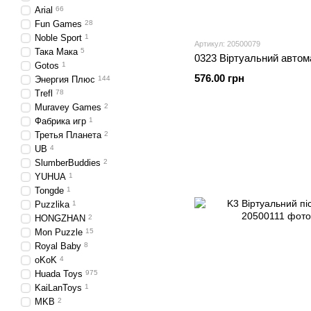
Arial
66
Fun Games
28
Noble Sport
1
Артикул: 20500079
Така Мака
5
0323 Віртуальний автом
Gotos
1
576.00 грн
Энергия Плюс
144
Trefl
78
Muravey Games
2
Фабрика игр
1
Третья Планета
2
UB
4
SlumberBuddies
2
YUHUA
1
Tongde
1
Puzzlika
1
HONGZHAN
2
Mon Puzzle
15
Royal Baby
8
oKoK
4
Huada Toys
975
KaiLanToys
1
MKB
2