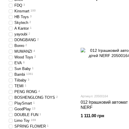
FDQ
3
Kinsmart
100
HB Toys
3
Skytech
2
A Kantor
1
yayoubi
2
DONGBANG
2
Bonro
2
MUWANZI
4
Wood Toys
2
EVA
6
Sun Baby
1
Bambi
1361
Tiibaby
3
TEMI
1
PENG RONG
4
Артикул: 20500164
BOSHENGLONG TOYS
2
012 Іграшковий автомат 
PlaySmart
1
NERF
GoodPlay
13
DOUBLE FUN
1
1 111.00 грн
Limo Toy
169
SPRING FLOWER
1