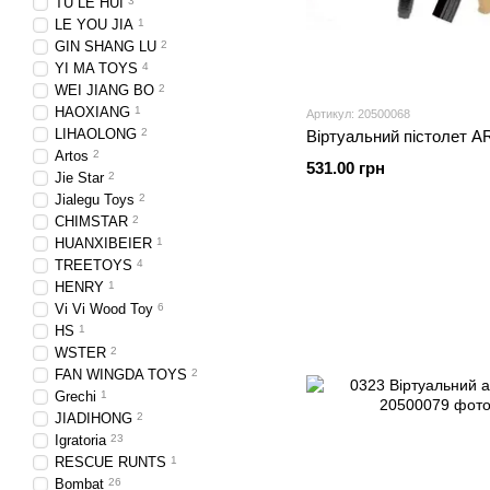
TU LE HUI
3
LE YOU JIA
1
GIN SHANG LU
2
YI MA TOYS
4
WEI JIANG BO
2
HAOXIANG
1
Артикул: 20500068
LIHAOLONG
2
Віртуальний пістолет A
Artos
2
531.00 грн
Jie Star
2
Jialegu Toys
2
CHIMSTAR
2
HUANXIBEIER
1
TREETOYS
4
HENRY
1
Vi Vi Wood Toy
6
HS
1
WSTER
2
FAN WINGDA TOYS
2
Grechi
1
JIADIHONG
2
Igratoria
23
RESCUE RUNTS
1
Bombat
26