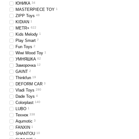
ЮНИКА
34
MASTERPIECE TOY
1
ZIPP Toys
48
KIDIAN
1
METR+
622
Kids Melody
1
Play Smart
7
Fun Toys
2
Wiwi Wood Toy
1
УМНЯШКА
62
Заморочка
12
GAINT
2
Thinkfun
19
DEFORM CAR
3
Vladi Toys
280
Dade Toys
4
Colorplast
140
LUBO
1
Технок
338
Aqumotic
3
FANXIN
1
SHANTOU
10