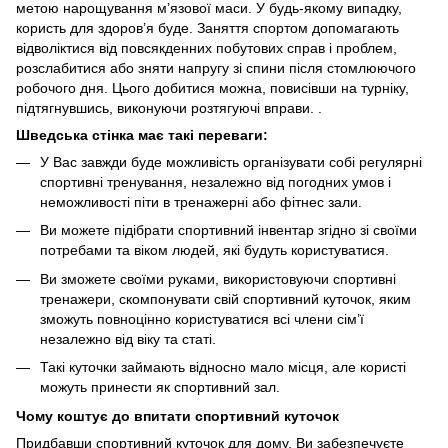
метою нарощування м’язової маси. У будь-якому випадку,
користь для здоров’я буде. Заняття спортом допомагають
відволіктися від повсякденних побутових справ і проблем,
розслабитися або зняти напругу зі спини після стомлюючого
робочого дня. Цього добитися можна, повисівши на турніку,
підтягнувшись, виконуючи розтягуючі вправи. .
Шведська стінка має такі переваги:
У Вас завжди буде можливість організувати собі регулярні
спортивні тренування, незалежно від погодних умов і
неможливості піти в тренажерні або фітнес зали.
Ви можете підібрати спортивний інвентар згідно зі своїми
потребами та віком людей, які будуть користуватися.
Ви зможете своїми руками, використовуючи спортивні
тренажери, скомпонувати свій спортивний куточок, яким
зможуть повноцінно користуватися всі члени сім’ї
незалежно від віку та статі.
Такі куточки займають відносно мало місця, але користі
можуть принести як спортивний зал.
Чому коштує до впитати спортивний куточок
Придбавши спортивний куточок для дому, Ви забезпечуєте