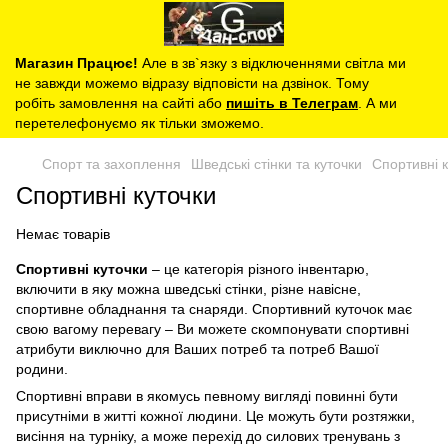
Магазин Працює!
Але в зв`язку з відключеннями світла ми
не завжди можемо відразу відповісти на дзвінок. Тому
робіть замовлення на сайті або
пишіть в Телеграм
. А ми
перетелефонуємо як тільки зможемо.
Спорт та захоплення
Шведські стінки та куточки
Спортивні 
Спортивні куточки
Немає товарів
Спортивні куточки
– це категорія різного інвентарю,
включити в яку можна шведські стінки, різне навісне,
спортивне обладнання та снаряди. Спортивний куточок має
свою вагому перевагу – Ви можете скомпонувати спортивні
атрибути виключно для Ваших потреб та потреб Вашої
родини.
Спортивні вправи в якомусь певному вигляді повинні бути
присутніми в житті кожної людини. Це можуть бути розтяжки,
висіння на турніку, а може перехід до силових тренувань з