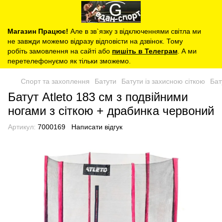
Магазин Працює!
Але в зв`язку з відключеннями світла ми
не завжди можемо відразу відповісти на дзвінок. Тому
робіть замовлення на сайті або
пишіть в Телеграм
. А ми
перетелефонуємо як тільки зможемо.
Спорт та захоплення
Батути
Батути із захисною сіткою
Бат
Батут Atleto 183 см з подвійними
ногами з сіткою + драбинка червоний
Артикул:
7000169
Написати відгук