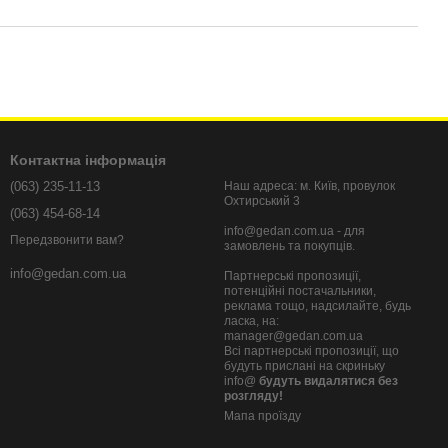
Контактна інформація
(063) 235-11-13
Наш адреса: м. Київ, провулок
Охтирський 3
(063) 454-68-14
info@gedan.com.ua - для
Передзвонити вам?
замовлень та покупців.
info@gedan.com.ua
Партнерські пропозиції,
потенційні постачальники,
реклама тощо, надсилайте, будь
ласка, на:
manager@gedan.com.ua
Всі партнерські пропозиції, що
будуть прислані на скриньку
info@
будуть видалятися без
розгляду!
Мапа проїзду