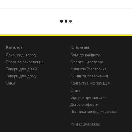
Каталог
Клієнтам
Дача, сад, город
Вхід до кабінету
Спорт та захоплення
Оплата і доставка
Товари для дітей
Кредити/Розстрочка
Товари для дому
Обмін та повернення
Меблі
Контактна інформація
Статті
Відгуки про магазин
Договір оферти
Політика конфіденційності
Ми в соцмережах