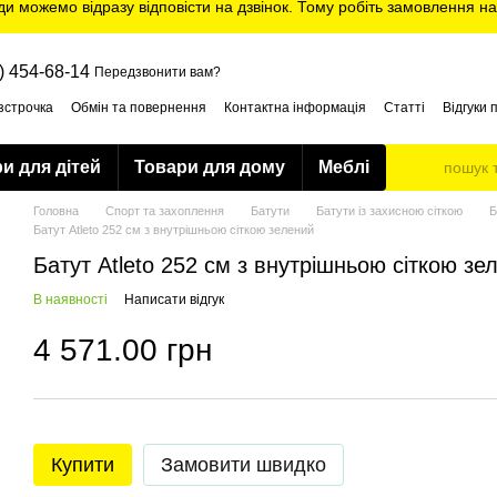
ди можемо відразу відповісти на дзвінок. Тому робіть замовлення на
) 454-68-14
Передзвонити вам?
зстрочка
Обмін та повернення
Контактна інформація
Статті
Відгуки 
и для дітей
Товари для дому
Меблі
Головна
Спорт та захоплення
Батути
Батути із захисною сіткою
Б
Батут Atleto 252 см з внутрішньою сіткою зелений
Батут Atleto 252 см з внутрішньою сіткою зе
В наявності
Написати відгук
4 571.00 грн
Купити
Замовити швидко