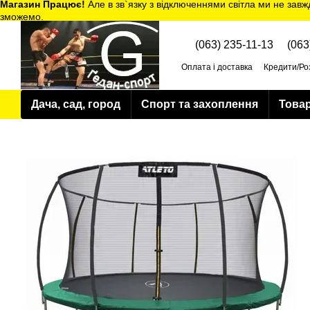
Магазин Працює!
Але в зв`язку з відключеннями світла ми не завж
Перейти до основного контенту
зможемо.
(063) 235-11-13
(063
Оплата і доставка
Кредити/Ро
Політика конфіденційності
Дача, сад, город
Спорт та захоплення
Товар