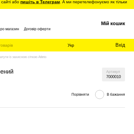
 сайті або
пишіть в Телеграм
. А ми перетелефонуємо як тільки
Мій кошик
про магазин
Договір оферти
Вхід
Укр
атути із захисною сіткою Atleto
лений
Артикул
7000010
Порівняти
В бажання