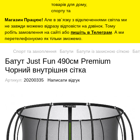
Магазин Працює!
Але в зв`язку з відключеннями світла ми
не завжди можемо відразу відповісти на дзвінок. Тому
робіть замовлення на сайті або
пишіть в Телеграм
. А ми
перетелефонуємо як тільки зможемо.
Спорт та захоплення
Батути
Батути із захисною сіткою
Бат
Батут Just Fun 490см Premium
Чорний внутрішня сіткa
Артикул:
20200335
Написати відгук