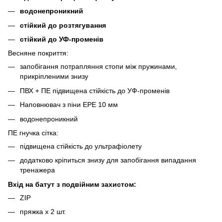
водонепроникний
стійкий до розтягування
стійкий до УФ-променів
Весняне покриття:
запобігання потрапляння стопи між пружинами,
прикріпленими знизу
ПВХ + ПЕ підвищена стійкість до УФ-променів
Наповнювач з піни EPE 10 мм
водонепроникний
ПЕ гнучка сітка:
підвищена стійкість до ультрафіолету
додатково кріпиться знизу для запобігання випадання
тренажера
Вхід на батут з подвійним захистом:
ZIP
пряжка х 2 шт.