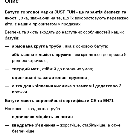
Опис
Батути торгової марки JUST FUN
- це гарантія безпеки та
якості
, яка, зважаючи на те, що їх використовують переважно
діти, є нашим пріоритетом у продажах.
Безпека та якість входять до наступних особливостей наших
батутів:
армована кругла труба
, яка є основою батута;
збільшена кількість пружин
, які кріпляться до пряжки 8-
рядною строчкою;
твердий мат
, стійкий до погодних умов;
оцинковані та загартовані пружини
;
сітка для кріплення килимка з замком і додатково 2
пряжки.
Батути мають європейські сертифікати CE та EN71
Новинка — квадратна труба
підвищена міцність на вигин
квадратне з’єднання
– жорсткіше, стабільніше, а отже
безпечніше.