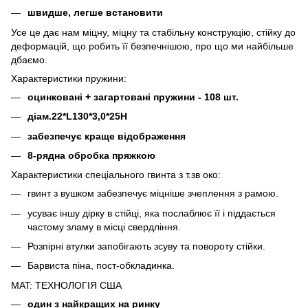
швидше, легше встановити
Усе це дає нам міцну, міцну та стабільну конструкцію, стійку до
деформацій, що робить її безпечнішою, про що ми найбільше
дбаємо.
Характеристики пружини:
оцинковані + загартовані пружини - 108 шт.
діам.22*L130*3,0*25Н
забезпечує краще відображення
8-рядна обробка пряжкою
Характеристики спеціального гвинта з т.зв око:
гвинт з вушком забезпечує міцніше зчеплення з рамою.
усуває іншу дірку в стійці, яка послаблює її і піддається
частому зламу в місці свердління.
Розпірні втулки запобігають зсуву та повороту стійки.
Барвиста піна, пост-обкладинка.
MAT: ТЕХНОЛОГІЯ США
один з найкращих на ринку