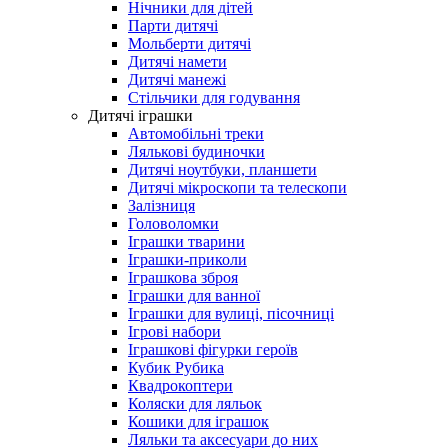
Нічники для дітей
Парти дитячі
Мольберти дитячі
Дитячі намети
Дитячі манежі
Стільчики для годування
Дитячі іграшки
Автомобільні треки
Лялькові будиночки
Дитячі ноутбуки, планшети
Дитячі мікроскопи та телескопи
Залізниця
Головоломки
Іграшки тварини
Іграшки-приколи
Іграшкова зброя
Іграшки для ванної
Іграшки для вулиці, пісочниці
Ігрові набори
Іграшкові фігурки героїв
Кубик Рубика
Квадрокоптери
Коляски для ляльок
Кошики для іграшок
Ляльки та аксесуари до них