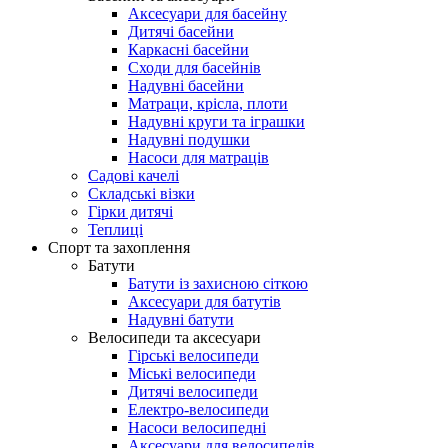
Аксесуари для басейну
Дитячі басейни
Каркасні басейни
Сходи для басейнів
Надувні басейни
Матраци, крісла, плоти
Надувні круги та іграшки
Надувні подушки
Насоси для матраців
Садові качелі
Складські візки
Гірки дитячі
Теплиці
Спорт та захоплення
Батути
Батути із захисною сіткою
Аксесуари для батутів
Надувні батути
Велосипеди та аксесуари
Гірські велосипеди
Міські велосипеди
Дитячі велосипеди
Електро-велосипеди
Насоси велосипедні
Аксесуари для велосипедів