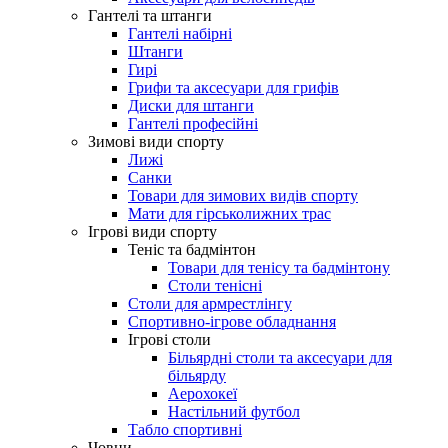
Гантелі та штанги
Гантелі набірні
Штанги
Гирі
Грифи та аксесуари для грифів
Диски для штанги
Гантелі професійні
Зимові види спорту
Лижі
Санки
Товари для зимових видів спорту
Мати для гірськолижних трас
Ігрові види спорту
Теніс та бадмінтон
Товари для тенісу та бадмінтону
Столи тенісні
Столи для армрестлінгу
Спортивно-ігрове обладнання
Ігрові столи
Більярдні столи та аксесуари для
більярду
Аерохокеї
Настільний футбол
Табло спортивні
Човни