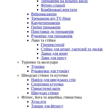
Тренажери на вільних вагах
Фітнес-станції
Комбіновані верстати
Вібромасажери
Тренажери від TV-Shop
Кардіотренажери
Гребні тренажери
Приставки до тренажерів
Рукоятки для тренажерів
Лави та стійки
Гіперекстензії
Стійки для штанг, гантелей та дисків
Лавки для жиму
Лави для пресу
Турники та аксесуари
Турніки
Рукавички для турніку
Шведські стінки та куточки
Навіси для шведських стін
Спортивні куточки
Гімнастичні мати
Шведські стінки
Фітнес, йога та аеробіка, гімнастика
Хула-хуп
Товари для фітнесу