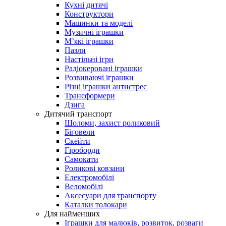
Кухні дитячі
Конструктори
Машинки та моделі
Музичні іграшки
Мʼякі іграшки
Пазли
Настільні ігри
Радіокеровані іграшки
Розвиваючі іграшки
Різні іграшки антистрес
Трансформери
Дзига
Дитячий транспорт
Шоломи, захист роликовий
Біговели
Скейти
Гіроборди
Самокати
Роликові ковзани
Електромобілі
Веломобілі
Аксесуари для транспорту
Каталки толокари
Для найменших
Іграшки для малюків, розвиток, розваги