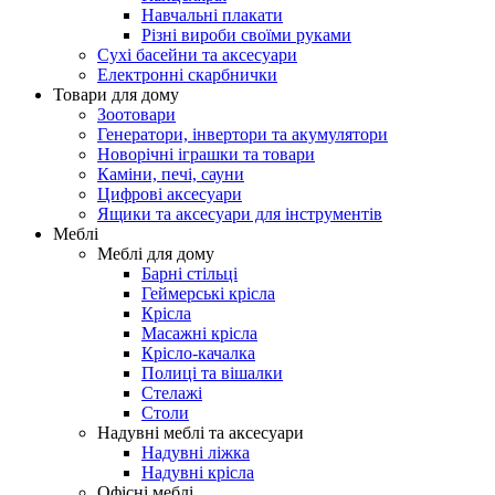
Навчальні плакати
Різні вироби своїми руками
Сухі басейни та аксесуари
Електронні скарбнички
Товари для дому
Зоотовари
Генератори, інвертори та акумулятори
Новорічні іграшки та товари
Каміни, печі, сауни
Цифрові аксесуари
Ящики та аксесуари для інструментів
Меблі
Меблі для дому
Барні стільці
Геймерські крісла
Крісла
Масажні крісла
Крісло-качалка
Полиці та вішалки
Стелажі
Столи
Надувні меблі та аксесуари
Надувні ліжка
Надувні крісла
Офісні меблі