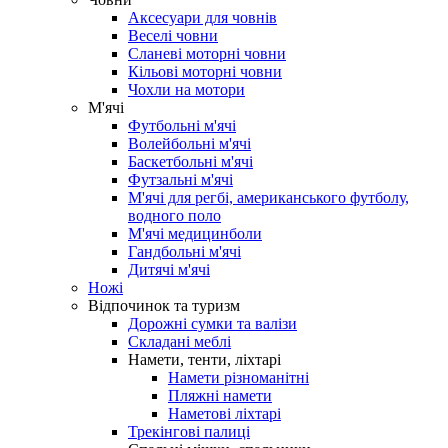
Аксесуари для човнів
Веселі човни
Сланеві моторні човни
Кільові моторні човни
Чохли на мотори
М'ячі
Футбольні м'ячі
Волейбольні м'ячі
Баскетбольні м'ячі
Футзальні м'ячі
М'ячі для регбі, американського футболу,
водного поло
М'ячі медицинболи
Гандбольні м'ячі
Дитячі м'ячі
Ножі
Відпочинок та туризм
Дорожні сумки та валізи
Складані меблі
Намети, тенти, ліхтарі
Намети різноманітні
Пляжні намети
Наметові ліхтарі
Трекінгові палиці