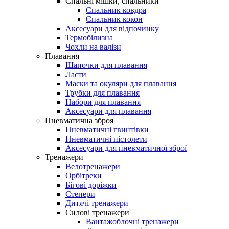
Спальні мішки, спальники
Спальник ковдра
Спальник кокон
Аксесуари для відпочинку
Термобілизна
Чохли на валізи
Плавання
Шапочки для плавання
Ласти
Маски та окуляри для плавання
Трубки для плавання
Набори для плавання
Аксесуари для плавання
Пневматична зброя
Пневматичні гвинтівки
Пневматичні пістолети
Аксесуари для пневматичної зброї
Тренажери
Велотренажери
Орбітреки
Бігові доріжки
Степери
Дитячі тренажери
Силові тренажери
Вантажоблочні тренажери