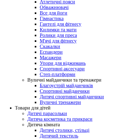
Атлетичні пояси
Обважнювачі
Все для йоги
Гімнастика
Гантелі для фітнесу
Килимки та мати
Ролики для преса
М'ячі для фітнесу
Скакалки
Еспандери
Масажери
Упори для віджимань
Спортивні аксесуари
Степ-платформи
Вуличні майданчики та тренажери
Благоустрій майданчиків
Спортивні майданчики
Дитячі спортивні майданчики
Вуличні тренажери
Товари для дітей
Дитячі парасольки
Дитяча косметика та прикраси
Дитяча кімната
Дитячі столики, стільці
Дитячий текстиль