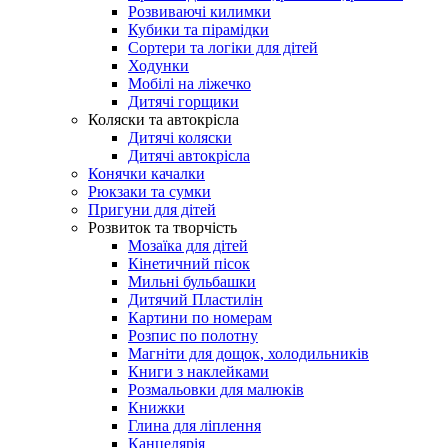
Розвиваючі килимки
Кубики та пірамідки
Сортери та логіки для дітей
Ходунки
Мобілі на ліжечко
Дитячі горщики
Коляски та автокрісла
Дитячі коляски
Дитячі автокрісла
Конячки качалки
Рюкзаки та сумки
Пригуни для дітей
Розвиток та творчість
Мозаїка для дітей
Кінетичний пісок
Мильні бульбашки
Дитячий Пластилін
Картини по номерам
Розпис по полотну
Магніти для дощок, холодильників
Книги з наклейками
Розмальовки для малюків
Книжки
Глина для ліплення
Канцелярія