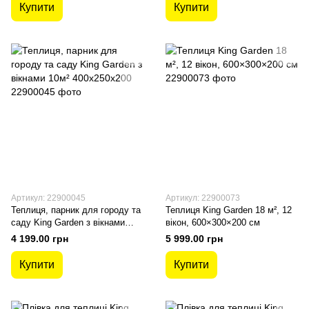
Купити
Купити
Артикул: 22900045
Артикул: 22900073
Теплиця, парник для городу та
Теплиця King Garden 18 м², 12
саду King Garden з вікнами
вікон, 600×300×200 см
10м² 400х250х200
4 199.00 грн
5 999.00 грн
Купити
Купити