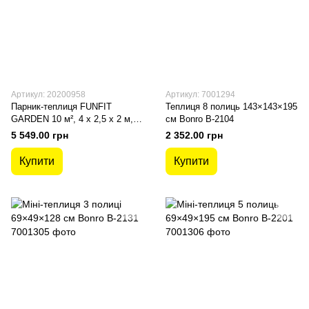
Артикул: 20200958
Артикул: 7001294
Парник-теплиця FUNFIT
Теплиця 8 полиць 143×143×195
GARDEN 10 м², 4 x 2,5 x 2 м,
см Bonro B-2104
зелений
5 549.00 грн
2 352.00 грн
Купити
Купити