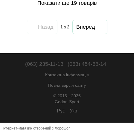
Показати ще 19 товарів
Назад
Вперед
1
з 2
(063) 235-11-13
(063) 454-68-14
Контактна інформація
Повна версія сайту
© 2013—2026
Gedan-Sport
Рус
Укр
Інтернет-магазин створений з Хорошоп