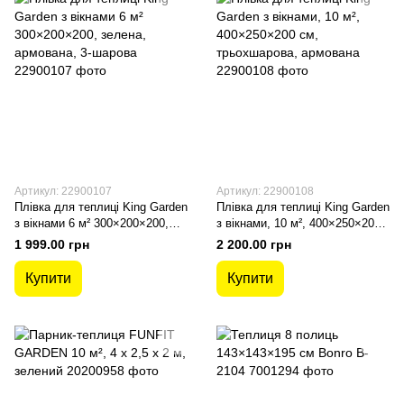
Артикул: 22900107
Артикул: 22900108
Плівка для теплиці King Garden
Плівка для теплиці King Garden
з вікнами 6 м² 300×200×200,
з вікнами, 10 м², 400×250×200
зелена, армована, 3-шарова
см, трьохшарова, армована
1 999.00 грн
2 200.00 грн
Купити
Купити