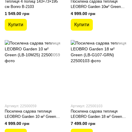
Теплиця 4 полиці 143×73×195
Посилена садова теплиця
см Bonro B-2103
LEOBRO Garden 10м² Green
(LB-G106-GRN)
1 549.00 грн
4 999.00 грн
Купити
Купити
Артикул: 22500059
Артикул: 22500103
Посилена садова теплиця
Посилена садова теплиця
LEOBRO Garden 10 м² Green
LEOBRO Garden 18 м² Green
(LB-10M25)
(LB-G107-GRN)
4 999.00 грн
7 499.00 грн