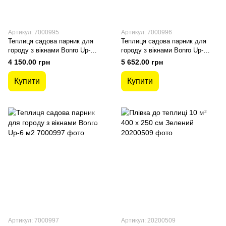
Артикул: 7000995
Артикул: 7000996
Теплиця садова парник для
Теплиця садова парник для
городу з вікнами Bonro Up-
городу з вікнами Bonro Up-
10М2
18М2
4 150.00 грн
5 652.00 грн
Купити
Купити
Артикул: 7000997
Артикул: 20200509