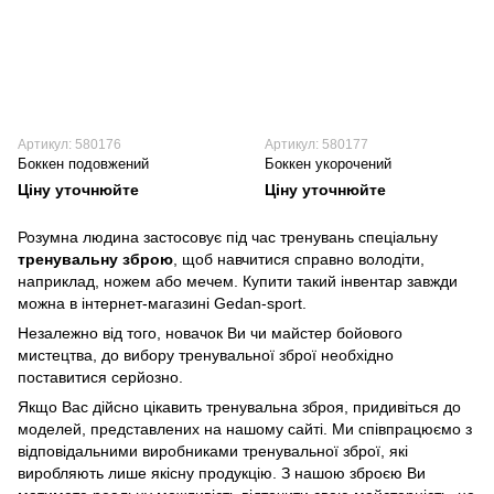
Артикул: 580176
Артикул: 580177
Боккен подовжений
Боккен укорочений
Ціну уточнюйте
Ціну уточнюйте
Розумна людина застосовує під час тренувань спеціальну
тренувальну зброю
, щоб навчитися справно володіти,
наприклад, ножем або мечем. Купити такий інвентар завжди
можна в інтернет-магазині Gedan-sport.
Незалежно від того, новачок Ви чи майстер бойового
мистецтва, до вибору тренувальної зброї необхідно
поставитися серйозно.
Якщо Вас дійсно цікавить тренувальна зброя, придивіться до
моделей, представлених на нашому сайті. Ми співпрацюємо з
відповідальними виробниками тренувальної зброї, які
виробляють лише якісну продукцію. З нашою зброєю Ви