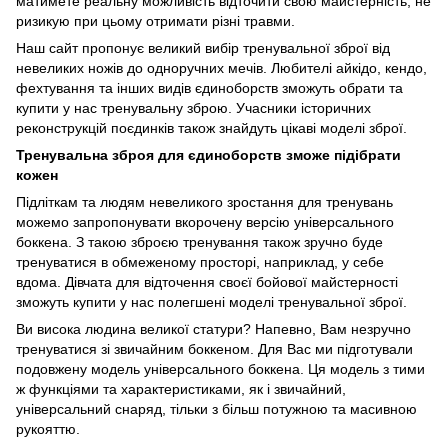
матимете реальну можливість відточити свою майстерність, не
ризикую при цьому отримати різні травми.
Наш сайт пропонує великий вибір тренувальної зброї від
невеликих ножів до одноручних мечів. Любителі айкідо, кендо,
фехтування та інших видів єдиноборств зможуть обрати та
купити у нас тренувальну зброю. Учасники історичних
реконструкцій поєдинків також знайдуть цікаві моделі зброї.
Тренувальна зброя для єдиноборств зможе підібрати
кожен
Підліткам та людям невеликого зростання для тренувань
можемо запропонувати вкорочену версію універсального
боккена. З такою зброєю тренування також зручно буде
тренуватися в обмеженому просторі, наприклад, у себе
вдома. Дівчата для відточення своєї бойової майстерності
зможуть купити у нас полегшені моделі тренувальної зброї.
Ви висока людина великої статури? Напевно, Вам незручно
тренуватися зі звичайним боккеном. Для Вас ми підготували
подовжену модель універсального боккена. Ця модель з тими
ж функціями та характеристиками, як і звичайний,
універсальний снаряд, тільки з більш потужною та масивною
рукояттю.