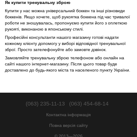
Як купити тренувальну зброю
Купити у нас можна універсальний боккен та інші різновиди
боккенів. Якщо хочете, щоб рукоятка боккена під час тривалої
роботи не зношувалась, пропонуємо купити його з оплеткою
рукояті, виконаною в японському стилі.
Професійні консультанти нашого магазину готові надати
кожному клієнту допомогу у виборі відповідної тренувальної
зброї. Просто зателефонуйте або замовте дзвінок.
Замовляйте тренувальну зброю телефоном або онлайн на
сайті нашого інтернет-магазину. Після цього товар буде
доставлено до будь-якого міста та населеного пункту України.
(063) 235-11-13
(063) 454-68-14
Контактна інформація
Повна версія сайту
© 2013—2026