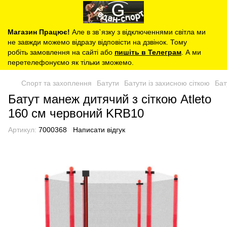
Магазин Працює!
Але в зв`язку з відключеннями світла ми
не завжди можемо відразу відповісти на дзвінок. Тому
робіть замовлення на сайті або
пишіть в Телеграм
. А ми
перетелефонуємо як тільки зможемо.
Спорт та захоплення
Батути
Батути із захисною сіткою
Бат
Батут манеж дитячий з сіткою Atleto
160 см червоний KRB10
Артикул:
7000368
Написати відгук