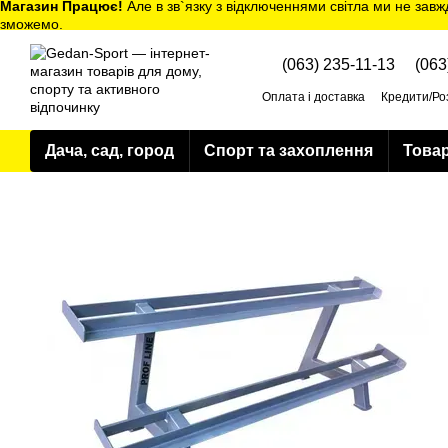
Магазин Працює!
Але в зв`язку з відключеннями світла ми не завж
Перейти до основного контенту
зможемо.
(063) 235-11-13
(063
Оплата і доставка
Кредити/Ро
Політика конфіденційності
Дача, сад, город
Спорт та захоплення
Товар