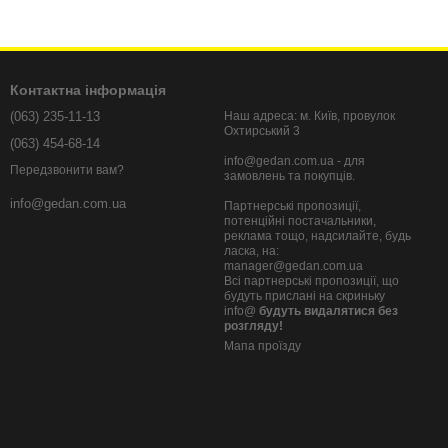
Контактна інформація
(063) 235-11-13
Наш адреса: м. Київ, провулок
Охтирський 3
(063) 454-68-14
info@gedan.com.ua - для
Передзвонити вам?
замовлень та покупців.
info@gedan.com.ua
Партнерські пропозиції,
потенційні постачальники,
реклама тощо, надсилайте, будь
ласка, на:
manager@gedan.com.ua
Всі партнерські пропозиції, що
будуть прислані на скриньку
info@
будуть видалятися без
розгляду!
Мапа проїзду