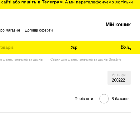
 сайті або
пишіть в Телеграм
. А ми перетелефонуємо як тільки
Мій кошик
про магазин
Договір оферти
Вхід
Укр
я штанг, гантелей та дисків
Стійки для штанг, гантелей та дисків Brustyle
Артикул
260222
Порівняти
В бажання