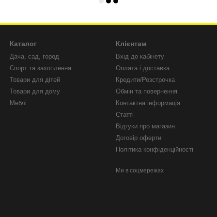
Каталог
Клієнтам
Дача, сад, город
Вхід до кабінету
Спорт та захоплення
Оплата і доставка
Товари для дітей
Кредити/Розстрочка
Товари для дому
Обмін та повернення
Меблі
Контактна інформація
Статті
Відгуки про магазин
Договір оферти
Політика конфіденційності
Ми в соцмережах