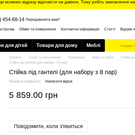
ди можемо відразу відповісти на дзвінок. Тому робіть замовлення на
) 454-68-14
Передзвонити вам?
зстрочка
Обмін та повернення
Контактна інформація
Статті
Відгуки 
и для дітей
Товари для дому
Меблі
Головна
Спорт та захоплення
Тренажери
Лави та стійки
Стійки дл
Стійка під гантелі (для набору з 8 пар)
Стійка під гантелі (для набору з 8 пар)
Немає в наявності
Написати відгук
5 859.00 грн
Повідомити, коли з'явиться