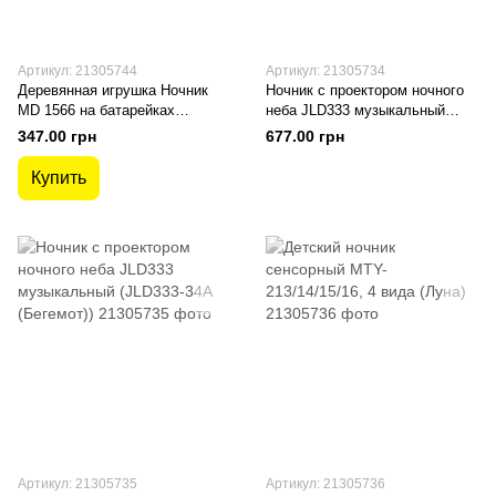
Артикул: 21305744
Артикул: 21305734
Деревянная игрушка Ночник
Ночник с проектором ночного
MD 1566 на батарейках
неба JLD333 музыкальный
(Голубой Лебедь)
(JLD333-33A (Черепаха))
347.00 грн
677.00 грн
Купить
Артикул: 21305735
Артикул: 21305736