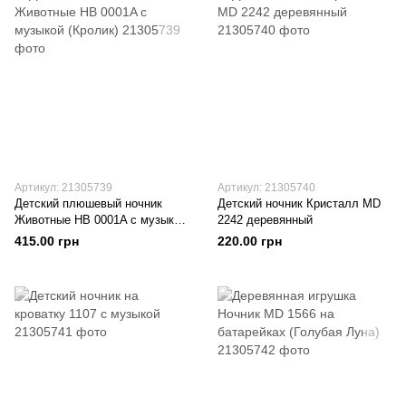
Артикул: 21305739
Артикул: 21305740
Детский плюшевый ночник
Детский ночник Кристалл MD
Животные HB 0001A с музыкой
2242 деревянный
(Кролик)
415.00 грн
220.00 грн