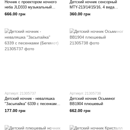
Ночник с проектором ночного
Детский ночник сенсорный
неба JLD333 музыкальный
MTY-213/14/15/16, 4 вида
(JLD333-34A (Бегемот))
(Луна)
666.00 грн
360.00 грн
Артикул: 21305737
Артикул: 21305738
Детский ночник - неваляшка
Детский ночник Осьминог
"Засыпайка" 6339 с песенками
BB1904 плюшевый
(Бегемот)
177.00 грн
662.00 грн