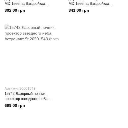
MD 1566 на батарейках
MD 1566 на батарейках
(Голубой Кролик)
(Фиолетовый Лебедь)
302.00 грн
341.00 грн
Артикул: 20501543
15742 Лазерный ночник-
проектор звездного неба
Астронавт St
699.00 грн