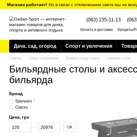
Перейти к основному контенту
Магазин работает!
Но в связи с отключением света мы не всег
(063) 235-11-13
(063
Оплата и доставка
Кредиты/Р
Политика конфиденциальнос
Дача, сад, огород
Спорт и увлечения
Товар
Главная
Спорт и увлечения
Игровые виды спорта
Игровые столы
Бильярдные столы и аксес
бильярда
Бренд
Spensers
2
Classic
1
Цена, грн
От Цена, грн
До Цена, грн
OK