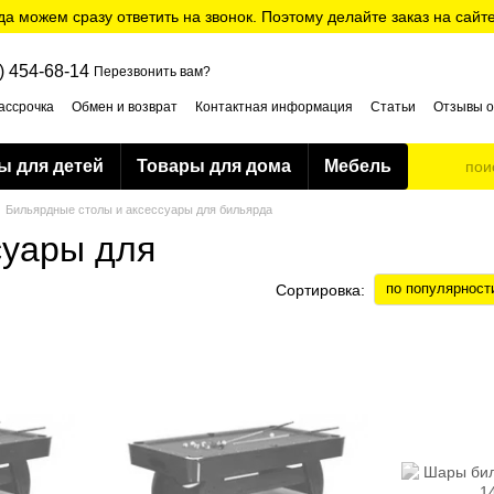
да можем сразу ответить на звонок. Поэтому делайте заказ на сайт
) 454-68-14
Перезвонить вам?
ассрочка
Обмен и возврат
Контактная информация
Статьи
Отзывы о
ти
ы для детей
Товары для дома
Мебель
Бильярдные столы и аксессуары для бильярда
суары для
по популярност
Сортировка: