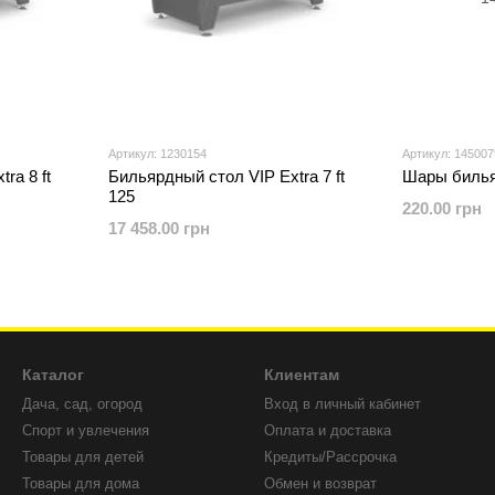
Артикул: 1230154
Артикул: 145007
ra 8 ft
Бильярдный стол VIP Extra 7 ft
Шары билья
125
220.00 грн
17 458.00 грн
Каталог
Клиентам
Дача, сад, огород
Вход в личный кабинет
Спорт и увлечения
Оплата и доставка
Товары для детей
Кредиты/Рассрочка
Товары для дома
Обмен и возврат