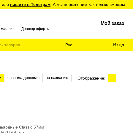
е или
пишите в Телеграм
. А мы перезвоним как только сможем.
Мой заказ
 магазине
Договор оферты
Вход
Рус
и
сначала дешевле
по названию
Отображение: