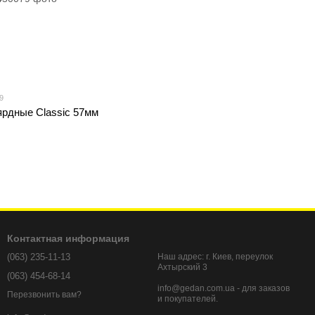
9
рдные Classic 57мм
Контактная информация
(063) 235-11-13
Наш адрес: г. Киев, переулок
Ахтырский 3
(063) 454-68-14
info@gedan.com.ua - для заказов
Перезвонить вам?
и покупателей.