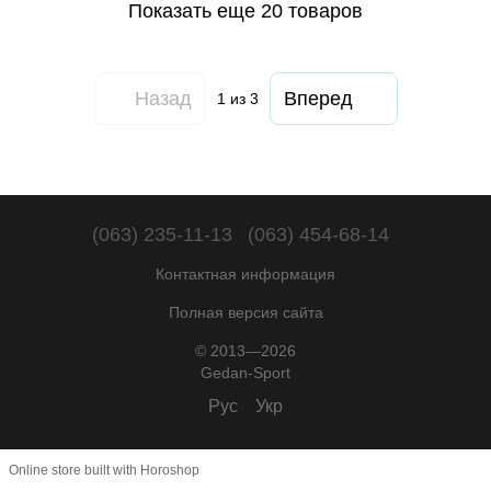
Показать еще 20 товаров
Назад
Вперед
1
из 3
(063) 235-11-13
(063) 454-68-14
Контактная информация
Полная версия сайта
© 2013—2026
Gedan-Sport
Рус
Укр
Online store built with Horoshop