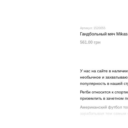
Артикул: 1520055
Гандбольный мяч Mika
561.00 грн
У нас на сайте в наличии
необычное и захватывающ
популярность в нашей с
Регби относится к спор
приземлить в зачетном п
Американский футбол тож
зарабатывая тем самым 
Регби берет свои корни 