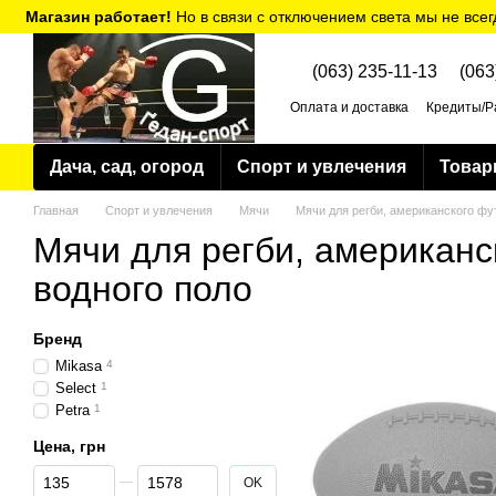
Перейти к основному контенту
Магазин работает!
Но в связи с отключением света мы не всег
(063) 235-11-13
(063
Оплата и доставка
Кредиты/Р
Политика конфиденциальнос
Дача, сад, огород
Спорт и увлечения
Товар
Главная
Спорт и увлечения
Мячи
Мячи для регби, американского фу
Мячи для регби, американс
водного поло
Бренд
Mikasa
4
Select
1
Petra
1
Цена, грн
От Цена, грн
До Цена, грн
OK