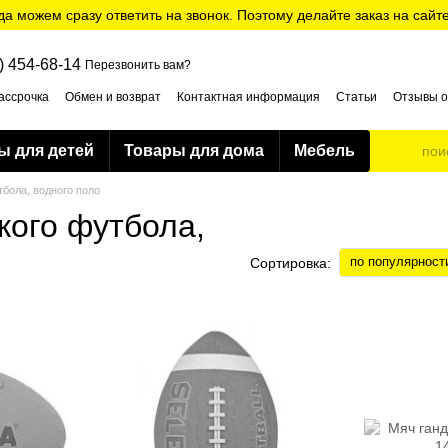
да можем сразу ответить на звонок. Поэтому делайте заказ на сайт
) 454-68-14
Перезвонить вам?
ассрочка
Обмен и возврат
Контактная информация
Статьи
Отзывы о
ти
ы для детей
Товары для дома
Мебель
тбола, водного поло
кого футбола,
по популярност
Сортировка: