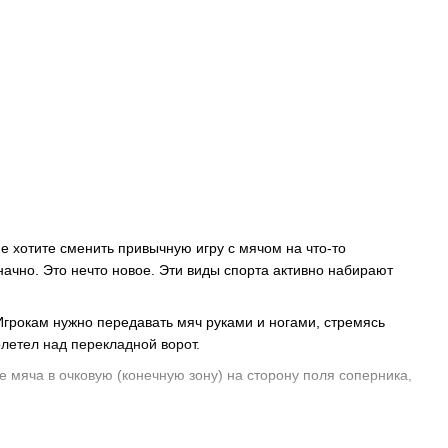
Не хотите сменить привычную игру с мячом на что-то
ачно. Это нечто новое. Эти виды спорта активно набирают
грокам нужно передавать мяч руками и ногами, стремясь
олетел над перекладной ворот.
 мяча в очковую (конечную зону) на сторону поля соперника,
 эти виды спорта похожи, они имеют ряд существенных