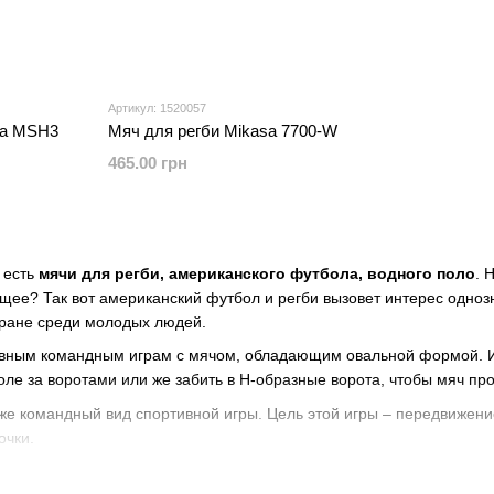
Артикул: 1520057
sa MSH3
Мяч для регби Mikasa 7700-W
465.00 грн
 есть
мячи для регби, американского футбола, водного поло
. 
ее? Так вот американский футбол и регби вызовет интерес однозн
тране среди молодых людей.
тивным командным играм с мячом, обладающим овальной формой. И
оле за воротами или же забить в Н-образные ворота, чтобы мяч пр
е командный вид спортивной игры. Цель этой игры – передвижение
очки.
из Англии, а американский футбол из Америки. Несмотря на то, что