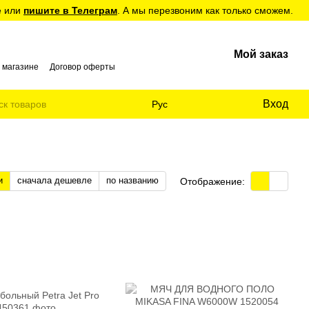
е или
пишите в Телеграм
. А мы перезвоним как только сможем.
Мой заказ
 магазине
Договор оферты
Вход
Рус
и
сначала дешевле
по названию
Отображение: