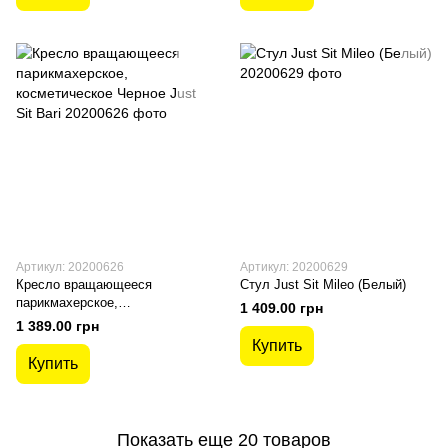
Артикул: 20200626
Артикул: 20200629
Кресло вращающееся
Стул Just Sit Mileo (Белый)
парикмахерское,
1 409.00 грн
косметическое Черное Just Sit
1 389.00 грн
Bari
Купить
Купить
Показать еще 20 товаров