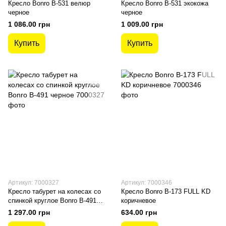
Кресло Bonro B-531 велюр
Кресло Bonro B-531 экокожа
черное
черное
1 086.00 грн
1 009.00 грн
Купить
Купить
Артикул: 7000327
Артикул: 7000346
Кресло табурет на колесах со
Кресло Bonro В-173 FULL KD
спинкой круглое Bonro B-491
коричневое
черное
1 297.00 грн
634.00 грн