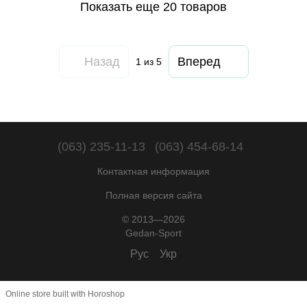
Показать еще 20 товаров
Назад
Вперед
1
из 5
(063) 235-11-13
(063) 454-68-14
Контактная информация
Полная версия сайта
© 2013—2026
Gedan-Sport
Рус
Укр
Online store built with Horoshop