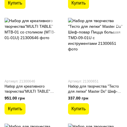
Купить
Купить
Артикул: 21300646
Артикул: 21300651
Набор для креативного
Набор для творчества "Тесто
творчества"MULTI TABLE"
для лепки" Master Do" Шеф-
MTB-01 со столиком (MTB-01-
повар Пицца большая TMD-09-
951.00 грн
337.00 грн
01U)
01U с инструментами
Купить
Купить