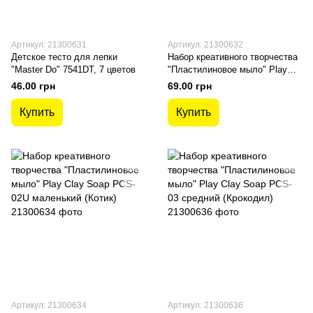
Артикул: 21300631
Артикул: 21300632
Детское тесто для лепки
Набор креативного творчества
"Master Do" 7541DT, 7 цветов
"Пластилиновое мыло" Play
Clay Soap PCS-02U маленький
46.00 грн
69.00 грн
(Пингвин)
Купить
Купить
Артикул: 21300634
Артикул: 21300636