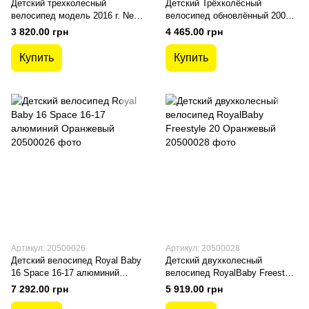
Детский трехколесный
Детский Трёхколёсный
велосипед модель 2016 г. Neo
велосипед обновлённый 2000
4 Р Air с фарой Розовый
С Lamborghini Air ФАРА
3 820.00 грн
4 465.00 грн
розовый
Купить
Купить
Артикул: 20500026
Артикул: 20500028
Детский велосипед Royal Baby
Детский двухколесный
16 Space 16-17 алюминий
велосипед RoyalBaby Freestyle
Oранжевый
20 Оранжевый
7 292.00 грн
5 919.00 грн