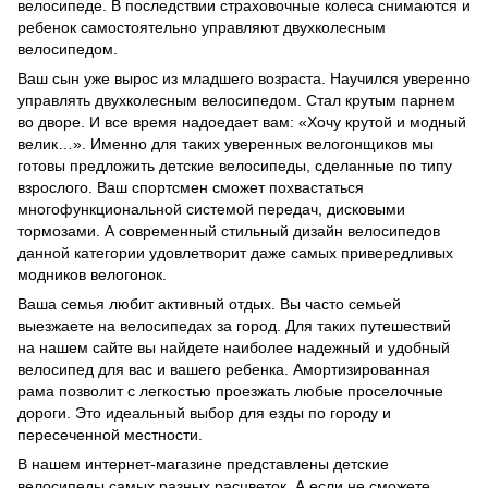
велосипеде. В последствии страховочные колеса снимаются и
ребенок самостоятельно управляют двухколесным
велосипедом.
Ваш сын уже вырос из младшего возраста. Научился уверенно
управлять двухколесным велосипедом. Стал крутым парнем
во дворе. И все время надоедает вам: «Хочу крутой и модный
велик…». Именно для таких уверенных велогонщиков мы
готовы предложить детские велосипеды, сделанные по типу
взрослого. Ваш спортсмен сможет похвастаться
многофункциональной системой передач, дисковыми
тормозами. А современный стильный дизайн велосипедов
данной категории удовлетворит даже самых привередливых
модников велогонок.
Ваша семья любит активный отдых. Вы часто семьей
выезжаете на велосипедах за город. Для таких путешествий
на нашем сайте вы найдете наиболее надежный и удобный
велосипед для вас и вашего ребенка. Амортизированная
рама позволит с легкостью проезжать любые проселочные
дороги. Это идеальный выбор для езды по городу и
пересеченной местности.
В нашем интернет-магазине представлены детские
велосипеды самых разных расцветок. А если не сможете