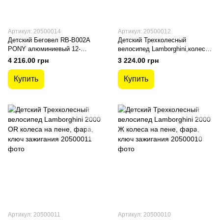
Артикул: 20500014
Артикул: 20500012
Детский Беговел RB-B002A
Детский Трехколесный
PONY алюминиевый 12-
велосипед Lamborghini,колеса
дюймовые колеса
пене, фара, ключ зажигания
4 216.00 грн
3 224.00 грн
Купить
Купить
Артикул: 20500011
Артикул: 20500010