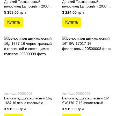
Детский Трехколесный
Детский Трехколесный
велосипед Lamborghini 2000
велосипед Lamborghini 2000 Ж
OR колеса на пене, фара,
колеса на пене, фара, ключ
5 358.00 грн
3 224.00 грн
ключ зажигания
зажигания
Купить
Купить
Артикул: 20500009
Артикул: 20500008
Велосипед двухколесный 16д
Велосипед двухколесный 16"
1687-16 черно-красный с
SW-17017-16 фиолетовый
корзинкой и светящимся
3 919.00 грн
3 919.00 грн
колесом