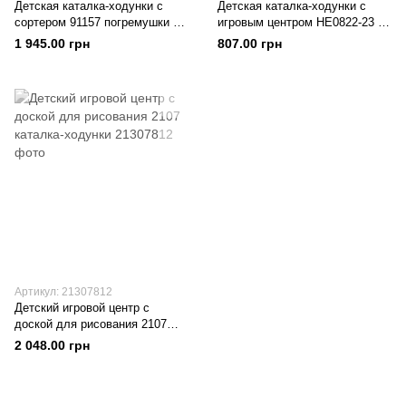
Детская каталка-ходунки с
Детская каталка-ходунки с
сортером 91157 погремушки в
игровым центром HE0822-23 и
наборе (Синий 91157(Blue))
доской для рисования
1 945.00 грн
807.00 грн
(Салатовый)
Артикул: 21307812
Детский игровой центр с
доской для рисования 2107
каталка-ходунки
2 048.00 грн