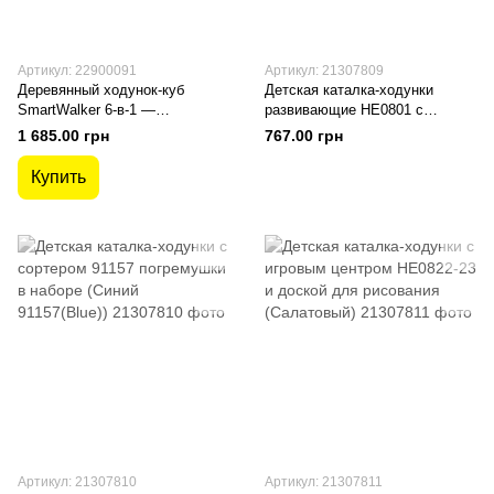
Артикул: 22900091
Артикул: 21307809
Деревянный ходунок-куб
Детская каталка-ходунки
SmartWalker 6-в-1 —
развивающие HE0801 с
развивающая игрушка
досточкой для рисования и
1 685.00 грн
767.00 грн
мультицентром
Купить
Артикул: 21307810
Артикул: 21307811