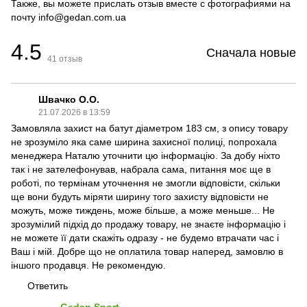
Также, вы можете прислать отзыв вместе с фотографиями на
почту info@gedan.com.ua
4.5
Сначала новые
41
отзыв
Швачко О.О.
21.07.2026 в 13:59
Замовляла захист на батут діаметром 183 см, з опису товару
не зрозуміло яка саме ширина захисної полиці, попрохала
менеджера Наталю уточнити цю інформацію. За добу ніхто
так і не зателефонував, набрала сама, питання моє ще в
роботі, по термінам уточнення не змогли відповісти, скільки
ще вони будуть міряти ширину того захисту відповісти не
можуть, може тиждень, може більше, а може меньше... Не
зрозумілий підхід до продажу товару, не знаєте інформацію і
не можете її дати скажіть одразу - не будемо втрачати час і
Ваш і мій. Добре що не оплатила товар наперед, замовлю в
іншого продавця. Не рекомендую.
Ответить