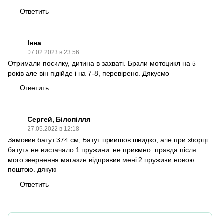
Ответить
Інна
07.02.2023 в 23:56
Отримали посилку, дитина в захваті. Брали
мотоцикл
на 5
років але він підійде і на 7-8, перевірено. Дякуємо
Ответить
Сергей, Білопілля
27.05.2022 в 12:18
Замовив батут 374 см, Батут прийшов швидко, але при зборці
батута не вистачало 1 пружини, не приємно. правда після
мого звернення магазин відправив мені 2 пружини новою
поштою. дякую
Ответить