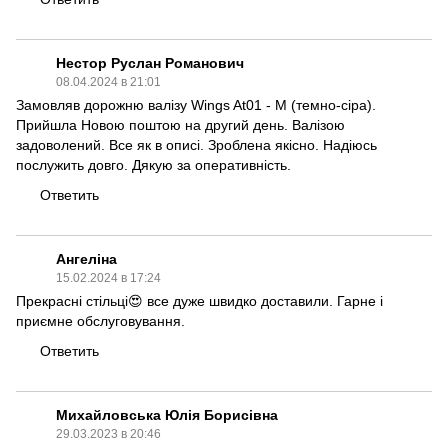
Нестор Руслан Романович
08.04.2024 в 21:01
Замовляв дорожню валізу Wings At01 - M (темно-сіра).
Прийшла Новою поштою на другий день. Валізою
задоволений. Все як в описі. Зроблена якісно. Надіюсь
послужить довго. Дякую за оперативність.
Ответить
Ангеліна
15.02.2024 в 17:24
Прекрасні стільці😍 все дуже швидко доставили. Гарне і
приємне обслуговування.
Ответить
Михайловська Юлія Борисівна
29.03.2023 в 20:46