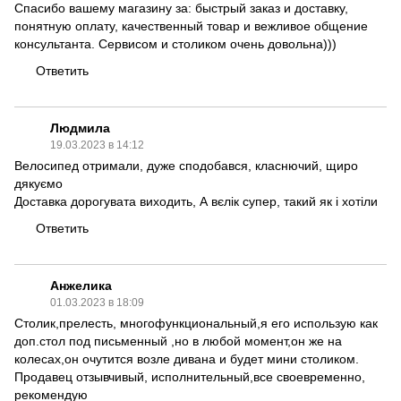
Спасибо вашему магазину за: быстрый заказ и доставку,
понятную оплату,
качественный товар
и вежливое общение
консультанта. Сервисом и
столиком
очень довольна)))
Ответить
Людмила
19.03.2023 в 14:12
Велосипед
отримали, дуже сподобався, класнючий, щиро
дякуємо
Доставка дорогувата виходить, А вєлік супер, такий як і хотіли
Ответить
Анжелика
01.03.2023 в 18:09
Столик,прелесть
, многофункциональный,я его использую как
доп.стол под письменный ,но в любой момент,он же на
колесах,он очутится возле дивана и будет мини столиком.
Продавец отзывчивый, исполнительный,все своевременно,
рекомендую