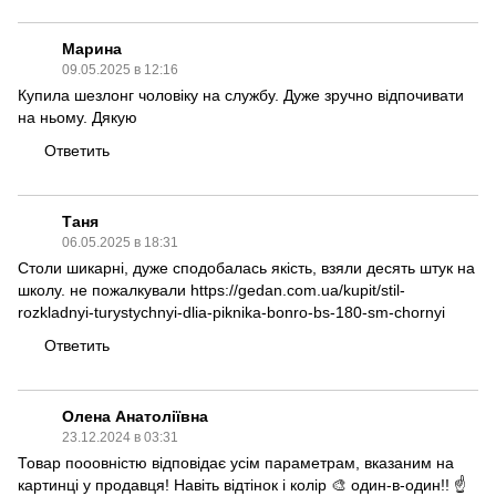
Марина
09.05.2025 в 12:16
Купила шезлонг
чоловіку на службу. Дуже зручно відпочивати
на ньому. Дякую
Ответить
Таня
06.05.2025 в 18:31
Столи шикарні
, дуже сподобалась якість, взяли десять штук на
школу. не пожалкували
https://gedan.com.ua/kupit/stil-
rozkladnyi-turystychnyi-dlia-piknika-bonro-bs-180-sm-chornyi
Ответить
Олена Анатоліївна
23.12.2024 в 03:31
Товар пооовністю відповідає усім параметрам, вказаним на
картинці у продавця! Навіть відтінок і колір 🎨 один-в-один!! ☝