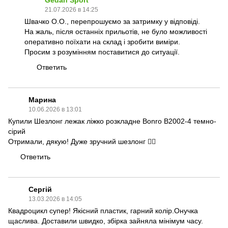
Gedan Sport
21.07.2026 в 14:25
Швачко О.О., перепрошуємо за затримку у відповіді.
На жаль, після останніх прильотів, не було можливості
оперативно поїхати на склад і зробити виміри.
Просим з розумінням поставитися до ситуації.
Ответить
Марина
10.06.2026 в 13:01
Купили Шезлонг лежак ліжко розкладне Bonro B2002-4 темно-
сірий
Отримали, дякую! Дуже зручний шезлонг 👍🏻
Ответить
Сергій
13.03.2026 в 14:05
Квадроцикл супер! Якісний пластик, гарний колір.Онучка
щаслива. Доставили швидко, збірка зайняла мінімум часу.