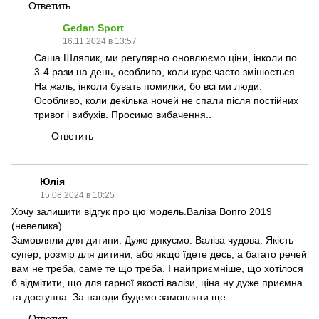
Ответить
Gedan Sport
16.11.2024 в 13:57
Саша Шляпик, ми регулярно оновлюємо ціни, інколи по
3-4 рази на день, особливо, коли курс часто змінюється.
На жаль, інколи бувать помилки, бо всі ми люди.
Особливо, коли декілька ночей не спали після постійних
тривог і вибухів. Просимо вибачення..
Ответить
Юлія
15.08.2024 в 10:25
Хочу залишити відгук про цю модель.Валіза Bonro 2019
(невелика).
Замовляли для дитини. Дуже дякуємо. Валіза чудова. Якість
супер, розмір для дитини, або якщо їдете десь, а багато речей
вам не треба, саме те що треба. І найприємніше, що хотілося
б відмітити, що для гарної якості валізи, ціна ну дуже приємна
та доступна. За нагоди будемо замовляти ще.
Ответить