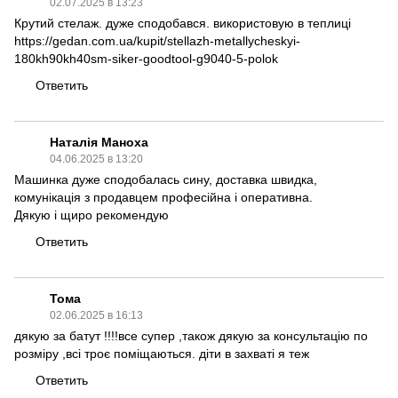
02.07.2025 в 13:23
Крутий стелаж
. дуже сподобався. використовую в теплиці
https://gedan.com.ua/kupit/stellazh-metallycheskyi-
180kh90kh40sm-siker-goodtool-g9040-5-polok
Ответить
Наталія Маноха
04.06.2025 в 13:20
Машинка дуже сподобалась сину
, доставка швидка,
комунікація з продавцем професійна і оперативна.
Дякую і щиро рекомендую
Ответить
Тома
02.06.2025 в 16:13
дякую
за батут
!!!!все супер ,також дякую за консультацію по
розміру ,всі троє поміщаються. діти в захваті я теж
Ответить