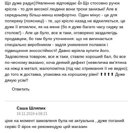
Що дуже радує)Уявленню відповідає 👍 Що стосовно ручок
крісла - то для високої людини вони трохи занизькі! Але в
середньому більш-менш комфортно. Один мінус - це для
попереку (поясниці) - те, що крісло назад не відхиляється, це
дуже її втомлює, як на мене (бо я дуже багато часу сиджу за
столом!) - Але це було, все ж таки, оговорено заздалегідь
продавцем, бо там було уточнення: що не вигинається
спеціально виробником - задля уникнення поламок і
підвищення зносостійкості! Давно мріяла купити його.
Задоволена товаром, все ж таки, ставлю хороший бал, бо все
по-чесному вказано; хоча деякий дефект (невеличка вм'ятина
на ніжці в металі, малопомітна (під час отримання її не видно);
до того ж доставка, упаковка на хорошому рівні! ⬆⬆⬆⬆ Дуже
дякую усім!!
Ответить
Саша Шляпик
16.11.2024 в 08:21
ціне на момент замовленя була не актуальна , дуже поганий
сервіс 0 зірок не рекомендую цей магазин