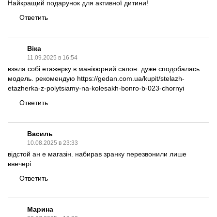
Найкращий подарунок для активної дитини!
Ответить
Віка
11.09.2025 в 16:54
взяла собі етажерку в манікюрний салон. дуже сподобалась
модель. рекомендую
https://gedan.com.ua/kupit/stelazh-
etazherka-z-polytsiamy-na-kolesakh-bonro-b-023-chornyi
Ответить
Василь
10.08.2025 в 23:33
відстой ан е магазін. набирав зранку перезвонили лише
ввечері
Ответить
Марина