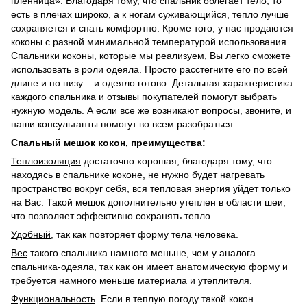
пленница». Благодаря тому, что спальник облегает тело, то
есть в плечах широко, а к ногам суживающийся, тепло лучше
сохраняется и спать комфортно. Кроме того, у нас продаются
коконы с разной минимальной температурой использования.
Спальники коконы, которые мы реализуем, Вы легко сможете
использовать в роли одеяла. Просто расстегните его по всей
длине и по низу – и одеяло готово. Детальная характеристика
каждого спальника и отзывы покупателей помогут выбрать
нужную модель. А если все же возникают вопросы, звоните, и
наши консультанты помогут во всем разобраться.
Спальный мешок кокон, преимущества:
Теплоизоляция
достаточно хорошая, благодаря тому, что
находясь в спальнике коконе, не нужно будет нагревать
пространство вокруг себя, вся тепловая энергия уйдет только
на Вас. Такой мешок дополнительно утеплен в области шеи,
что позволяет эффективно сохранять тепло.
Удобный
, так как повторяет форму тела человека.
Вес
такого спальника намного меньше, чем у аналога
спальника-одеяла, так как он имеет анатомическую форму и
требуется намного меньше материала и утеплителя.
Функциональность
. Если в теплую погоду такой кокон