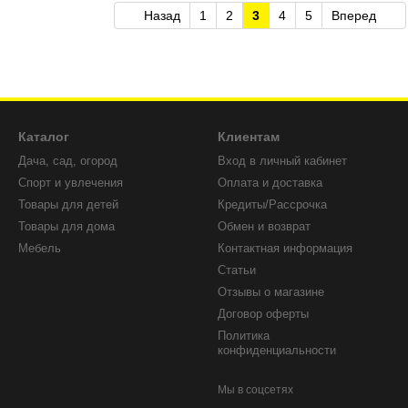
Назад
1
2
3
4
5
Вперед
Каталог
Клиентам
Дача, сад, огород
Вход в личный кабинет
Спорт и увлечения
Оплата и доставка
Товары для детей
Кредиты/Рассрочка
Товары для дома
Обмен и возврат
Мебель
Контактная информация
Статьи
Отзывы о магазине
Договор оферты
Политика
конфиденциальности
Мы в соцсетях