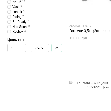
Китай
12
Vasil
3
Landfit
3
Rising
7
Be Ready
2
Артикул: 1450217
Neo Sport
11
Гантели 0,5кг (2шт, вини
Reebok
4
150.00 грн
Цена, грн
От Цена, грн
До Цена, грн
OK