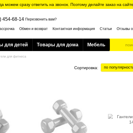
да можем сразу ответить на звонок. Поэтому делайте заказ на сайт
) 454-68-14
Перезвонить вам?
ассрочка
Обмен и возврат
Контактная информация
Статьи
Отзывы о
ти
ы для детей
Товары для дома
Мебель
тели для фитнеса
по популярност
Сортировка: