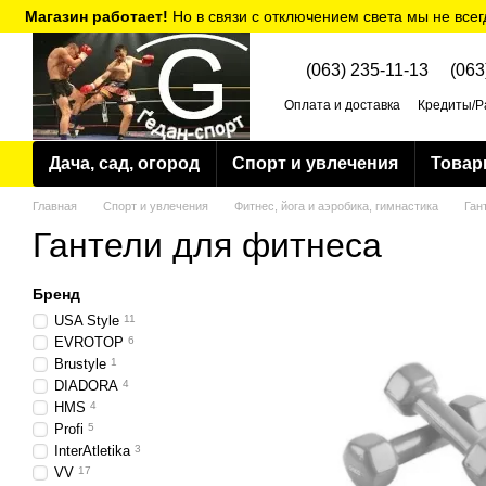
Перейти к основному контенту
Магазин работает!
Но в связи с отключением света мы не всег
(063) 235-11-13
(063
Оплата и доставка
Кредиты/Р
Политика конфиденциальнос
Дача, сад, огород
Спорт и увлечения
Товар
Главная
Спорт и увлечения
Фитнес, йога и аэробика, гимнастика
Ган
Гантели для фитнеса
Бренд
USA Style
11
EVROTOP
6
Brustyle
1
DIADORA
4
HMS
4
Profi
5
InterAtletika
3
VV
17