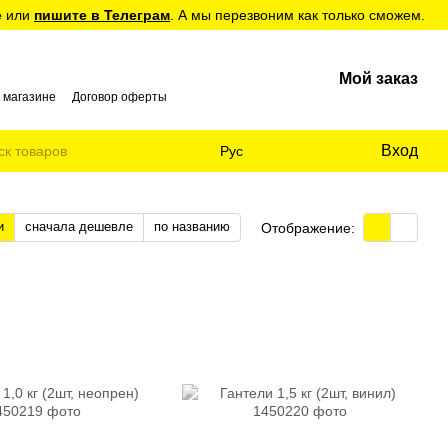
е или
пишите в Телеграм
. А мы перезвоним как только сможем.
Мой заказ
 магазине
Договор оферты
Вход
Рус
и
сначала дешевле
по названию
Отображение: