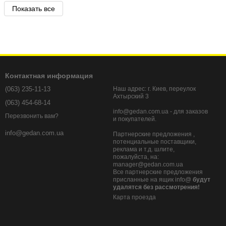
Показать все
Контактная информация
(063) 235-11-13
Наш адрес: г. Киев, переулок
Ахтырский 3
(063) 454-68-14
info@gedan.com.ua - для заказов
Перезвонить вам?
и покупателей.
info@gedan.com.ua
Партнерские предложения ,
потенциальные поставщики,
реклама и т.д. шлите,
пожалуйста, на:
manager@gedan.com.ua
Все партнерские предложения
присланные на ящик info@
будут
удалятся без рассмотрения!
Карта проезда