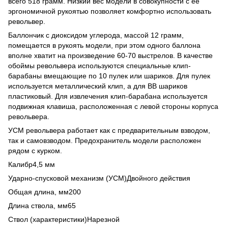
всего 518 грамм. Низкий вес модели в совокупности с её
эргономичной рукоятью позволяет комфортно использовать
револьвер.
Баллончик с диоксидом углерода, массой 12 грамм,
помещается в рукоять модели, при этом одного баллона
вполне хватит на произведение 60-70 выстрелов. В качестве
обоймы револьвера используются специальные клип-
барабаны вмещающие по 10 пулек или шариков. Для пулек
используется металлический клип, а для BB шариков
пластиковый. Для извлечения клип-барабана используется
подвижная клавиша, расположенная с левой стороны корпуса
револьвера.
УСМ револьвера работает как с предварительным взводом,
так и самовзводом. Предохранитель модели расположен
рядом с курком.
Калибр4,5 мм
Ударно-спусковой механизм (УСМ)Двойного действия
Общая длина, мм200
Длина ствола, мм65
Ствол (характеристики)Нарезной