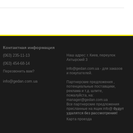
Контактная информация
(063) 235-11-13
Наш адрес: г. Киев, переулок
Ахтырский 3
(063) 454-68-14
info@gedan.com.ua - для заказов
Перезвонить вам?
и покупателей.
info@gedan.com.ua
Партнерские предложения ,
потенциальные поставщики,
реклама и т.д. шлите,
пожалуйста, на:
manager@gedan.com.ua
Все партнерские предложения
присланные на ящик info@
будут
удалятся без рассмотрения!
Карта проезда