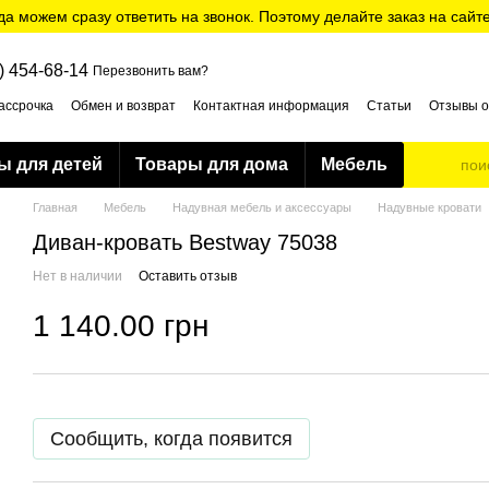
да можем сразу ответить на звонок. Поэтому делайте заказ на сайт
) 454-68-14
Перезвонить вам?
ассрочка
Обмен и возврат
Контактная информация
Статьи
Отзывы о
ти
ы для детей
Товары для дома
Мебель
Главная
Мебель
Надувная мебель и аксессуары
Надувные кровати
Диван-кровать Bestway 75038
Нет в наличии
Оставить отзыв
1 140.00 грн
Сообщить, когда появится