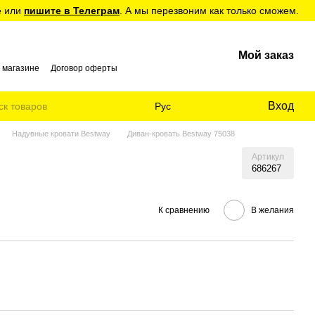
е или
пишите в Телеграм
. А мы перезвоним как только сможем.
Мой заказ
 магазине
Договор оферты
Вход
Рус
Надувные кровати Bestway
Диван-кровать Bestway 75038
Артикул
686267
К сравнению
В желания