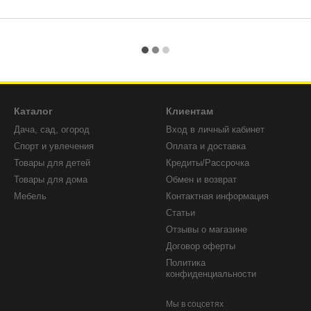
Каталог
Клиентам
Дача, сад, огород
Вход в личный кабинет
Спорт и увлечения
Оплата и доставка
Товары для детей
Кредиты/Рассрочка
Товары для дома
Обмен и возврат
Мебель
Контактная информация
Статьи
Отзывы о магазине
Договор оферты
Политика
конфиденциальности
Мы в соцсетях