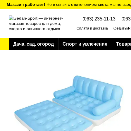
Перейти к основному контенту
Магазин работает!
Но в связи с отключением света мы не всег
(063) 235-11-13
(063
Оплата и доставка
Кредиты/Р
Политика конфиденциальнос
Дача, сад, огород
Спорт и увлечения
Товар