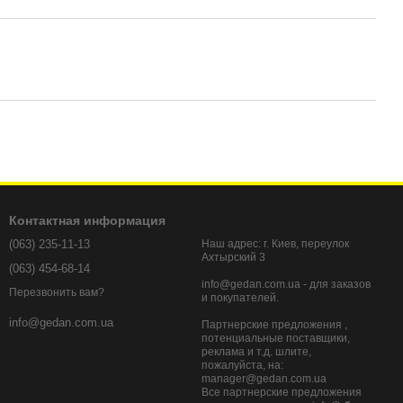
Контактная информация
(063) 235-11-13
Наш адрес: г. Киев, переулок
Ахтырский 3
(063) 454-68-14
info@gedan.com.ua - для заказов
Перезвонить вам?
и покупателей.
info@gedan.com.ua
Партнерские предложения ,
потенциальные поставщики,
реклама и т.д. шлите,
пожалуйста, на:
manager@gedan.com.ua
Все партнерские предложения