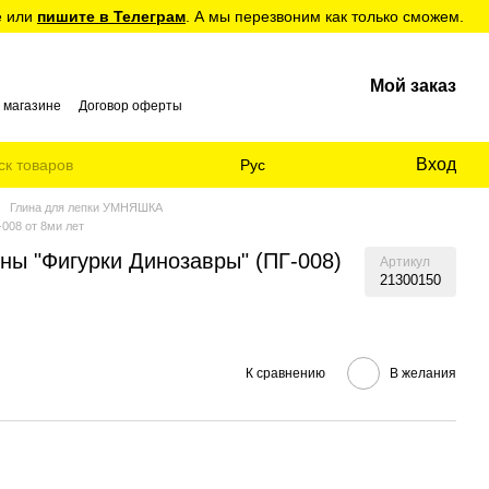
е или
пишите в Телеграм
. А мы перезвоним как только сможем.
Мой заказ
 магазине
Договор оферты
Вход
Рус
Глина для лепки УМНЯШКА
008 от 8ми лет
ны "Фигурки Динозавры" (ПГ-008)
Артикул
21300150
К сравнению
В желания