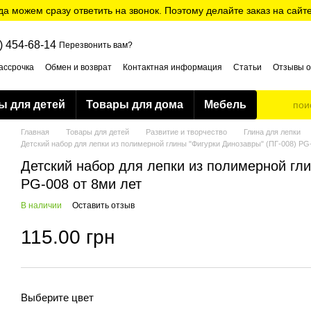
да можем сразу ответить на звонок. Поэтому делайте заказ на сайт
) 454-68-14
Перезвонить вам?
ассрочка
Обмен и возврат
Контактная информация
Статьи
Отзывы о
ти
ы для детей
Товары для дома
Мебель
Главная
Товары для детей
Развитие и творчество
Глина для лепки
Детский набор для лепки из полимерной глины "Фигурки Динозавры" (ПГ-008) PG-
Детский набор для лепки из полимерной гли
PG-008 от 8ми лет
В наличии
Оставить отзыв
115.00 грн
Выберите цвет