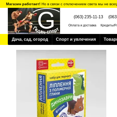
Перейти к основному контенту
Магазин работает!
Но в связи с отключением света мы не всег
(063) 235-11-13
(063
Оплата и доставка
Кредиты/Р
Политика конфиденциальнос
Дача, сад, огород
Спорт и увлечения
Товар