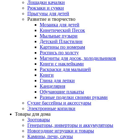
Лошадки качалки
Рюкзаки и сумки
Прыгуны для детей
Развитие и творчество
Мозаика для детей
Кинетический Песок
Мыльные пузыри
Детский Пластилин
Картины по номерам
Роспись по холсту
Магниты для досок, холодильников
Книги с наклейками
Раскраски для малышей
Книги
Глина для лепки
Канцелярия
Обучающие плакаты
Разные поделки своими руками
Сухие бассейны и аксессуары
Электронные копилки
Товары для дома
Зоотовары
Генераторы, инверторы и аккумуляторы
Новогодние игрушки и товары
Камины, печи, сауны