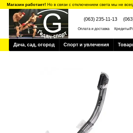
Перейти к основному контенту
Магазин работает!
Но в связи с отключением света мы не всег
(063) 235-11-13
(063
Оплата и доставка
Кредиты/Р
Политика конфиденциальнос
Дача, сад, огород
Спорт и увлечения
Товар