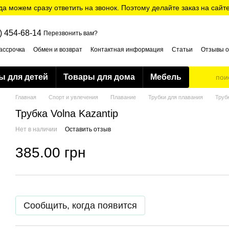
да можем сразу ответить на звонок. Поэтому делайте заказ на сайт
) 454-68-14
Перезвонить вам?
ассрочка
Обмен и возврат
Контактная информация
Статьи
Отзывы о
ти
ы для детей
Товары для дома
Мебель
Главная
Спорт и увлечения
Плавание
Трубки для плавания
Труб
Трубка Volna Kazantip
Нет в наличии
Оставить отзыв
385.00 грн
Сообщить, когда появится