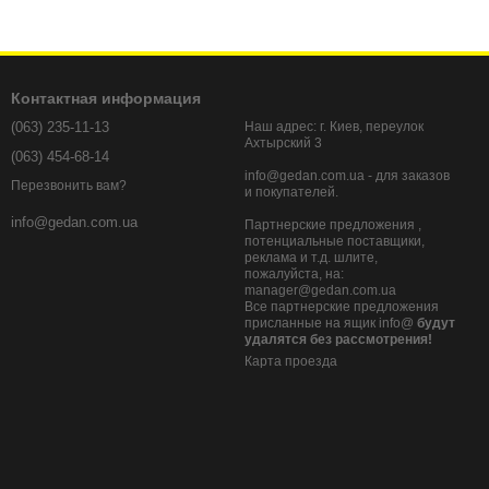
Контактная информация
(063) 235-11-13
Наш адрес: г. Киев, переулок
Ахтырский 3
(063) 454-68-14
info@gedan.com.ua - для заказов
Перезвонить вам?
и покупателей.
info@gedan.com.ua
Партнерские предложения ,
потенциальные поставщики,
реклама и т.д. шлите,
пожалуйста, на:
manager@gedan.com.ua
Все партнерские предложения
присланные на ящик info@
будут
удалятся без рассмотрения!
Карта проезда