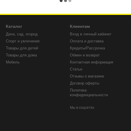
Каталог
Клиентам
Дача, сад, огород
Вход в личный кабинет
Спорт и увлечения
Оплата и доставка
Товары для детей
Кредиты/Рассрочка
Товары для дома
Обмен и возврат
Мебель
Контактная информация
Статьи
Отзывы о магазине
Договор оферты
Политика
конфиденциальности
Мы в соцсетях