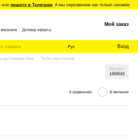
е или
пишите в Телеграм
. А мы перезвоним как только сможем.
Мой заказ
 магазине
Договор оферты
Вход
Рус
ки для плавания Volna
Трубка Volna Kazantip
Артикул
1450543
К сравнению
В желания