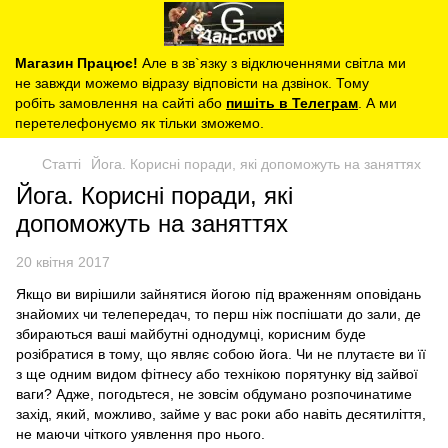
Магазин Працює!
Але в зв`язку з відключеннями світла ми
не завжди можемо відразу відповісти на дзвінок. Тому
робіть замовлення на сайті або
пишіть в Телеграм
. А ми
перетелефонуємо як тільки зможемо.
Статті
Йога. Корисні поради, які допоможуть на заняттях
Йога. Корисні поради, які
допоможуть на заняттях
20 квітня 2017
Якщо ви вирішили зайнятися йогою під враженням оповідань
знайомих чи телепередач, то перш ніж поспішати до зали, де
збираються ваші майбутні однодумці, корисним буде
розібратися в тому, що являє собою йога. Чи не плутаєте ви її
з ще одним видом фітнесу або технікою порятунку від зайвої
ваги? Адже, погодьтеся, не зовсім обдумано розпочинатиме
захід, який, можливо, займе у вас роки або навіть десятиліття,
не маючи чіткого уявлення про нього.