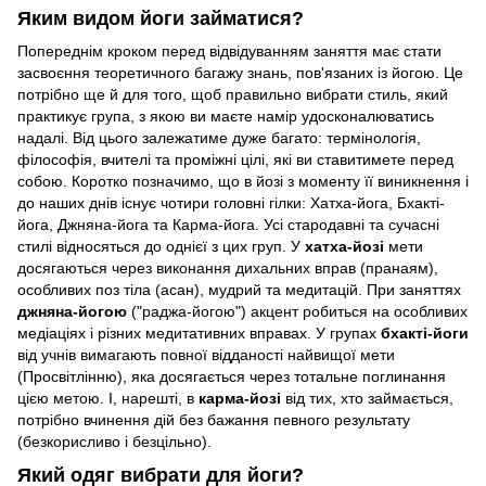
Яким видом йоги займатися?
Попереднім кроком перед відвідуванням заняття має стати
засвоєння теоретичного багажу знань, пов'язаних із йогою. Це
потрібно ще й для того, щоб правильно вибрати стиль, який
практикує група, з якою ви маєте намір удосконалюватись
надалі. Від цього залежатиме дуже багато: термінологія,
філософія, вчителі та проміжні цілі, які ви ставитимете перед
собою. Коротко позначимо, що в йозі з моменту її виникнення і
до наших днів існує чотири головні гілки: Хатха-йога, Бхакті-
йога, Джняна-йога та Карма-йога. Усі стародавні та сучасні
стилі відносяться до однієї з цих груп. У
хатха-йозі
мети
досягаються через виконання дихальних вправ (пранаям),
особливих поз тіла (асан), мудрий та медитацій. При заняттях
джняна-йогою
("раджа-йогою") акцент робиться на особливих
медіаціях і різних медитативних вправах. У групах
бхакті-йоги
від учнів вимагають повної відданості найвищої мети
(Просвітлінню), яка досягається через тотальне поглинання
цією метою. І, нарешті, в
карма-йозі
від тих, хто займається,
потрібно вчинення дій без бажання певного результату
(безкорисливо і безцільно).
Який одяг вибрати для йоги?