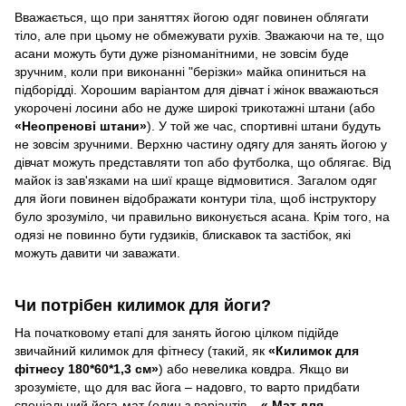
Вважається, що при заняттях йогою одяг повинен облягати
тіло, але при цьому не обмежувати рухів. Зважаючи на те, що
асани можуть бути дуже різноманітними, не зовсім буде
зручним, коли при виконанні "берізки» майка опиниться на
підборідді. Хорошим варіантом для дівчат і жінок вважаються
укорочені лосини або не дуже широкі трикотажні штани (або
«Неопренові штани»
). У той же час, спортивні штани будуть
не зовсім зручними. Верхню частину одягу для занять йогою у
дівчат можуть представляти топ або футболка, що облягає. Від
майок із зав'язками на шиї краще відмовитися. Загалом одяг
для йоги повинен відображати контури тіла, щоб інструктору
було зрозуміло, чи правильно виконується асана. Крім того, на
одязі не повинно бути гудзиків, блискавок та застібок, які
можуть давити чи заважати.
Чи потрібен килимок для йоги?
На початковому етапі для занять йогою цілком підійде
звичайний килимок для фітнесу (такий, як
«Килимок для
фітнесу 180*60*1,3 см»
) або невелика ковдра. Якщо ви
зрозумієте, що для вас йога – надовго, то варто придбати
спеціальний йога-мат (один з варіантів –
« Мат для