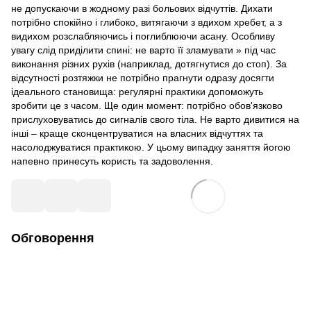
не допускаючи в жодному разі больових відчуттів. Дихати
потрібно спокійно і глибоко, витягаючи з вдихом хребет, а з
видихом розслабляючись і поглиблюючи асану. Особливу
увагу слід приділити спині: не варто її зламувати » під час
виконання різних рухів (наприклад, дотягнутися до стоп). За
відсутності розтяжки не потрібно прагнути одразу досягти
ідеального становища: регулярні практики допоможуть
зробити це з часом. Ще один момент: потрібно обов'язково
прислуховуватись до сигналів свого тіла. Не варто дивитися на
інші – краще сконцентруватися на власних відчуттях та
насолоджуватися практикою. У цьому випадку заняття йогою
напевно принесуть користь та задоволення.
Обговорення