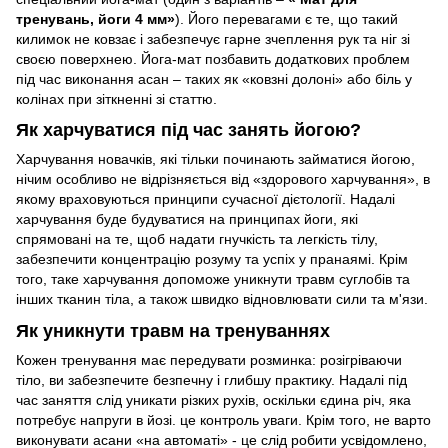
тренувань, йоги
4 мм
»
). Його перевагами є те, що такий
килимок не ковзає і забезпечує гарне зчеплення рук та ніг зі
своєю поверхнею. Йога-мат позбавить додаткових проблем
під час виконання асан – таких як «ковзні долоні» або біль у
колінах при зіткненні зі статтю.
Як харчуватися під час занять йогою?
Харчування новачків, які тільки починають займатися йогою,
нічим особливо не відрізняється від «здорового харчування», в
якому враховуються принципи сучасної дієтології. Надалі
харчування буде будуватися на принципах йоги, які
спрямовані на те, щоб надати гнучкість та легкість тілу,
забезпечити концентрацію розуму та успіх у пранаямі. Крім
того, таке харчування допоможе уникнути травм суглобів та
інших тканин тіла, а також швидко відновлювати сили та м'язи.
Як уникнути травм на тренуваннях
Кожен тренування має передувати розминка: розігріваючи
тіло, ви забезпечите безпечну і глибшу практику. Надалі під
час заняття слід уникати різких рухів, оскільки єдина річ, яка
потребує напруги в йозі. це контроль уваги. Крім того, не варто
виконувати асани «на автоматі» - це слід робити усвідомлено,