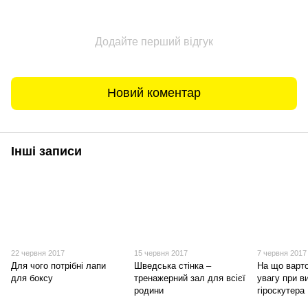
Додайте перший відгук
Новий коментар
Інші записи
22 червня 2017
15 червня 2017
7 червня 2017
Для чого потрібні лапи
Шведська стінка –
На що варт
для боксу
тренажерний зал для всієї
увагу при в
родини
гіроскутера