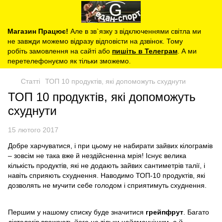
Магазин Працює!
Але в зв`язку з відключеннями світла ми
не завжди можемо відразу відповісти на дзвінок. Тому
робіть замовлення на сайті або
пишіть в Телеграм
. А ми
перетелефонуємо як тільки зможемо.
Статті
ТОП 10 продуктів, які допоможуть схуднути
ТОП 10 продуктів, які допоможуть
схуднути
15 лютого 2017
Добре харчуватися, і при цьому не набирати зайвих кілограмів
– зовсім не така вже й нездійсненна мрія! Існує велика
кількість продуктів, які не додають зайвих сантиметрів талії, і
навіть сприяють схуднення. Наводимо ТОП-10 продуктів, які
дозволять не мучити себе голодом і сприятимуть схуднення.
Першим у нашому списку буде значитися
грейпфрут
. Багато