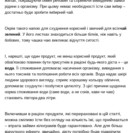
жилах, покращуючи обмін речовин та сприяючи виведенню зайвої
рідини з організму. При цьому немає необхідності їсти сам імбир –
достатньо буде зробити імбирний чай.
Окрім такого напою для схуднення корисний і звичний для всіх
чай
зелений
. У його листках знаходиться більше білків, ніж навіть у
бобових, тому чашка чаю викликає відчуття ситості.
І, нарешті, ще один продукт, не менш корисний продукт, який
обов'язково повинен бути присутнім в раціоні будь-якого дієта » - це
вода
. Її споживання допомагає насичення організму, виведення з
нього токсинів та поліпшення роботи всіх органів. Вода надає шкірі
людини здорового вигляду, сприяє хорошому кольору обличчя,
допомагає схуднути і позбутися целюліту. З цієї причини щоденна
норма споживання води (саме води, а не соків, кави чи чаю)
становить півтора-два літри.
Включивши в раціон продукти, які перераховані в цій статті,
можна сміливо їсти без огляду на кількість їжі, що приймається
– втрата зайвих кілограмів буде гарантовано. Але для більш
відчутного ефекту, звичайно, дієту потрібно буде підкріпити