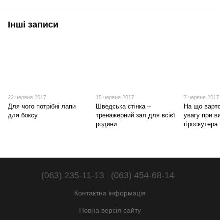
Інші записи
22 червня 2017
15 червня 2017
7 червня 2017
Для чого потрібні лапи
Шведська стінка –
На що варт
для боксу
тренажерний зал для всієї
увагу при в
родини
гіроскутера
(063) 235-11-13
(063) 454-68-14
Контактна інформація
Повна версія сайту