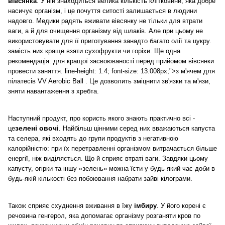
вівсянка
. У ній знаходиться велика кількість клітковини, яка добре
насичує організм, і це почуття ситості залишається в людини
надовго. Медики радять вживати вівсянку не тільки для втрати
ваги, а й для очищення організму від шлаків. Але при цьому не
використовувати для її приготування занадто багато олії та цукру.
замість них краще взяти сухофрукти чи горіхи. Ще одна
рекомендація: для кращої засвоюваності перед прийомом вівсянки
провести заняття. line-height: 1.4; font-size: 13.008px;">з м'ячем для
пілатесів VV Aerobic Ball
. Це дозволить зміцнити зв'язки та м'язи,
зняти навантаження з хребта.
Наступний продукт, про користь якого знають практично всі -
зелені овочі
це
. Найбільш цінними серед них вважаються капуста
та селера, які входять до групи продуктів з негативною
калорійністю: при їх перетравленні організмом витрачається більше
енергії, ніж виділяється. Що й сприяє втраті ваги. Завдяки цьому
капусту, огірки та іншу «зелень» можна їсти у будь-який час доби в
будь-якій кількості без побоювання набрати зайві кілограми.
Також сприяє схуднення вживання в їжу
імбиру
. У його корені є
речовина генгерол, яка допомагає організму розганяти кров по