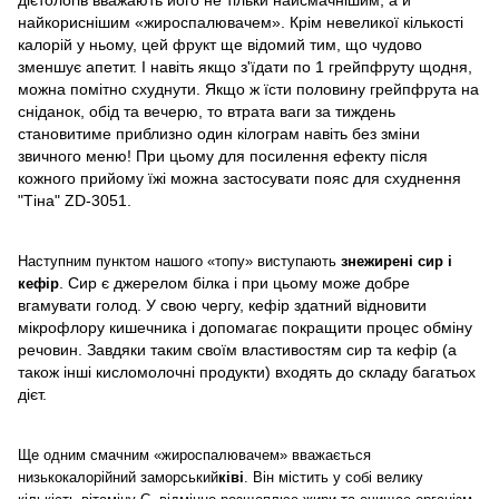
дієтологів вважають його не тільки найсмачнішим, а й
найкориснішим «жироспалювачем». Крім невеликої кількості
калорій у ньому, цей фрукт ще відомий тим, що чудово
зменшує апетит. І навіть якщо з'їдати по 1 грейпфруту щодня,
можна помітно схуднути. Якщо ж їсти половину грейпфрута на
сніданок, обід та вечерю, то втрата ваги за тиждень
становитиме приблизно один кілограм навіть без зміни
звичного меню! При цьому для посилення ефекту після
кожного прийому їжі можна застосувати пояс для схуднення
"Тіна" ZD-3051.
Наступним пунктом нашого «топу» виступають
знежирені сир і
. Сир є джерелом білка і при цьому може добре
кефір
вгамувати голод. У свою чергу, кефір здатний відновити
мікрофлору кишечника і допомагає покращити процес обміну
речовин. Завдяки таким своїм властивостям сир та кефір (а
також інші кисломолочні продукти) входять до складу багатьох
дієт.
Ще одним смачним «жироспалювачем» вважається
низькокалорійний заморський
ківі
. Він містить у собі велику