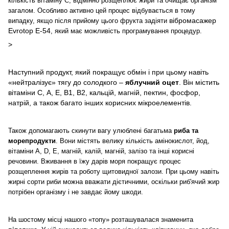
кількість вітаміну С, відмінно розщеплює жири та очищає організм
загалом. Особливо активно цей процес відбувається в тому
вібромасажер
випадку, якщо після прийому цього фрукта задіяти
Evrotop Е-54
, який має можливість програмування процедур.
>
Наступний продукт, який покращує обмін і при цьому навіть
«нейтралізує» тягу до солодкого –
яблучний оцет
. Він містить
вітаміни С, А, Е, В1, В2, кальцій, магній, пектин, фосфор,
натрій, а також багато інших корисних мікроелементів.
Також допомагають скинути вагу улюблені багатьма
риба та
морепродукти
. Вони містять велику кількість амінокислот, йод,
вітаміни A, D, E, магній, калій, магній, залізо та інші корисні
речовини. Вживання в їжу дарів моря покращує процес
розщеплення жирів та роботу щитовидної залози. При цьому навіть
жирні сорти риби можна вважати дієтичними, оскільки риб'ячий жир
потрібен організму і не завдає йому шкоди.
На шостому місці нашого «топу» розташувалася знаменита