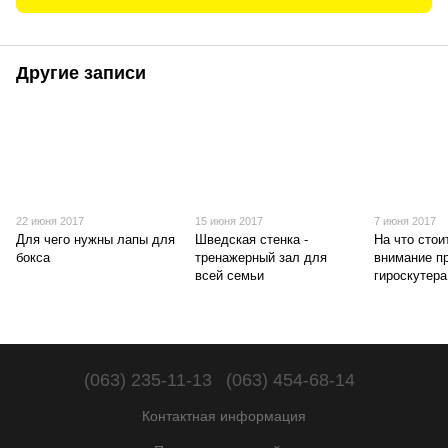
Другие записи
22 июня 2017
15 июня 2017
7 июня 2017
Для чего нужны лапы для
Шведская стенка -
На что стои
бокса
тренажерный зал для
внимание п
всей семьи
гироскутера
(063) 235-11-13
(063) 454-68-14
Контактная информация