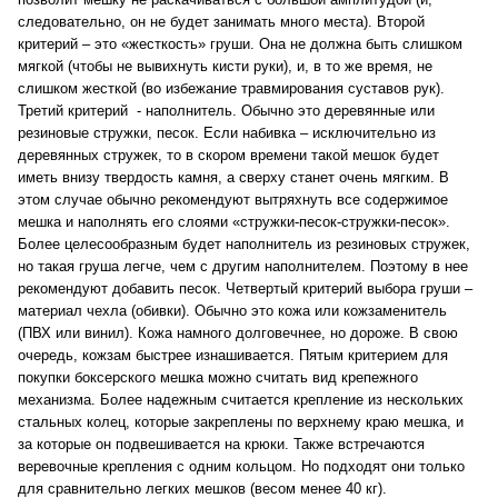
следовательно, он не будет занимать много места). Второй
критерий – это «жесткость» груши. Она не должна быть слишком
мягкой (чтобы не вывихнуть кисти руки), и, в то же время, не
слишком жесткой (во избежание травмирования суставов рук).
Третий критерий - наполнитель. Обычно это деревянные или
резиновые стружки, песок. Если набивка – исключительно из
деревянных стружек, то в скором времени такой мешок будет
иметь внизу твердость камня, а сверху станет очень мягким. В
этом случае обычно рекомендуют вытряхнуть все содержимое
мешка и наполнять его слоями «стружки-песок-стружки-песок».
Более целесообразным будет наполнитель из резиновых стружек,
но такая груша легче, чем с другим наполнителем. Поэтому в нее
рекомендуют добавить песок. Четвертый критерий выбора груши –
материал чехла (обивки). Обычно это кожа или кожзаменитель
(ПВХ или винил). Кожа намного долговечнее, но дороже. В свою
очередь, кожзам быстрее изнашивается. Пятым критерием для
покупки боксерского мешка можно считать вид крепежного
механизма. Более надежным считается крепление из нескольких
стальных колец, которые закреплены по верхнему краю мешка, и
за которые он подвешивается на крюки. Также встречаются
веревочные крепления с одним кольцом. Но подходят они только
для сравнительно легких мешков (весом менее 40 кг).