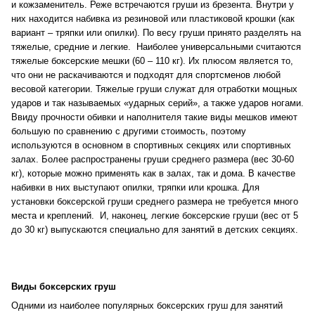
и кожзаменитель. Реже встречаются груши из брезента. Внутри у
них находится набивка из резиновой или пластиковой крошки (как
вариант – тряпки или опилки). По весу груши принято разделять на
тяжелые, средние и легкие. Наиболее универсальными считаются
тяжелые боксерские мешки (60 – 110 кг). Их плюсом является то,
что они не раскачиваются и подходят для спортсменов любой
весовой категории. Тяжелые груши служат для отработки мощных
ударов и так называемых «ударных серий», а также ударов ногами.
Ввиду прочности обивки и наполнителя такие виды мешков имеют
большую по сравнению с другими стоимость, поэтому
используются в основном в спортивных секциях или спортивных
залах. Более распространены груши среднего размера (вес 30-60
кг), которые можно применять как в залах, так и дома. В качестве
набивки в них выступают опилки, тряпки или крошка. Для
установки боксерской груши среднего размера не требуется много
места и креплений. И, наконец, легкие боксерские груши (вес от 5
до 30 кг) выпускаются специально для занятий в детских секциях.
Виды боксерских груш
Одними из наиболее популярных боксерских груш для занятий