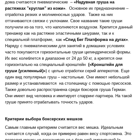
дома считаются пневматические –
«Надувная груша на
растяжках "круглая" из кожи»
. Основное их предназначение –
отработка резких и молниеносных ударов. Также на них
оттачиваются связки с уклонами. Свое название такие груши
получили из-за того, что наполняются воздухом. Крепится данный
тренажер как на растяжке эластичными шнурами, так и к
специальной платформе, как
«Спид Бег Платформа на дугах»
.
Наряду с пневматическими для занятий в домашних условиях
часто покупаются горизонтальные груши цилиндрической формы.
Их вес колеблется в диапазоне от 24 до 50 кг, а крепятся они
горизонтально на специальный кронштейн
(
«Кронштейн для
груши (усиленный)»
) с целью отработки серий апперкотов. Еще
один вид популярных груш – настольные. Они имеют небольшой
размер и устанавливаются на столешницу с помощью присосков.
Также довольно распространена среди боксеров груша Герман.
Они имеет вид человека и имитирует спарринг-партнера. На такой
груше принято отрабатывать точность ударов.
Критерии выбора боксерских мешков
Самым главным критерием считается вес мешка. Идеальным
считается случай, когда он примерно равен весу спортсмена. Это
позволит мешку не раскачиваться с большой амплитудой (и,